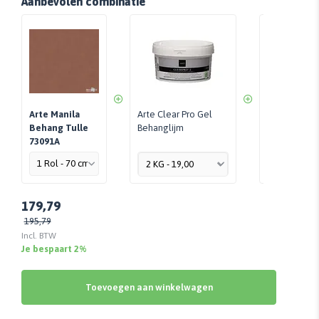
Aanbevolen combinatie
Arte Manila
Arte Clear Pro Gel
Perfax Roll-
Behang Tulle
Behanglijm
Per Stuk - 
73091A
179,79
195,79
Incl. BTW
Je bespaart 2%
Toevoegen aan winkelwagen