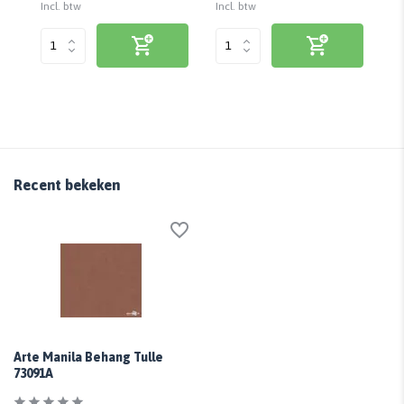
Incl. btw
Incl. btw
Inc
Recent bekeken
Arte Manila Behang Tulle
73091A