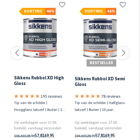
KORTING
46%
KORTING
46%
BESTSELLER
Sikkens Rubbol XD High
Si
Sikkens Rubbol XD Semi
s
Gloss
Ex
Gloss
78 reviews
s
195 reviews
Tip van de schilder | Halfglans
Tip van de schilder |
Gro
lakverf | Buiten | 10 jaar
10
Hoogglans lakverf | Buiten | 10
pr
onderhoudsvrij | Biobased
jaar onderhoudsvrij | Biobased
la
Op werkdagen voor 17:00
Op werkdagen voor 17:00
Op
besteld, vandaag verzonden
n
besteld, vandaag verzonden
be
57,81
69,95
57,81
69,95
106,60
128,99
106,60
128,99
43