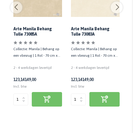
Arte Manila Behang
Arte Manila Behang
Ar
Tulle 73085A
Tulle 73083A
Tu
op
Collectie: Manila | Behang op
Collectie: Manila | Behang op
Co
een vliesrug | 1 Rol - 70 cm x
een vliesrug | 1 Rol - 70 cm x
een
8,5 mtr
8,5 mtr
8,
2 - 4 werkdagen levertijd
2 - 4 werkdagen levertijd
2 
123,14
149,00
123,14
149,00
12
Incl. btw
Incl. btw
Inc