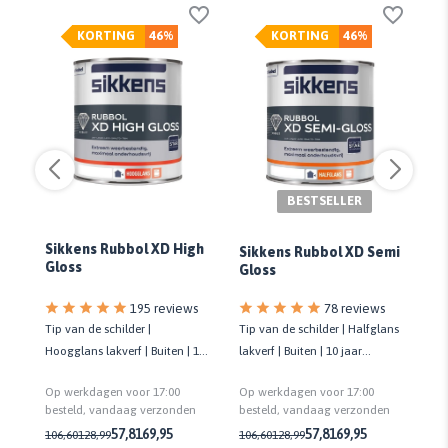
KORTING
46%
KORTING
46%
BESTSELLER
Sikkens Rubbol XD High
Si
Sikkens Rubbol XD Semi
Gloss
Ex
Gloss
78 reviews
195 reviews
Tip van de schilder | Halfglans
Tip van de schilder |
Gro
lakverf | Buiten | 10 jaar
Hoogglans lakverf | Buiten | 10
pr
onderhoudsvrij | Biobased
te
jaar onderhoudsvrij | Biobased
la
Op werkdagen voor 17:00
Op werkdagen voor 17:00
Op
besteld, vandaag verzonden
n
besteld, vandaag verzonden
be
57,81
69,95
57,81
69,95
106,60
128,99
106,60
128,99
43