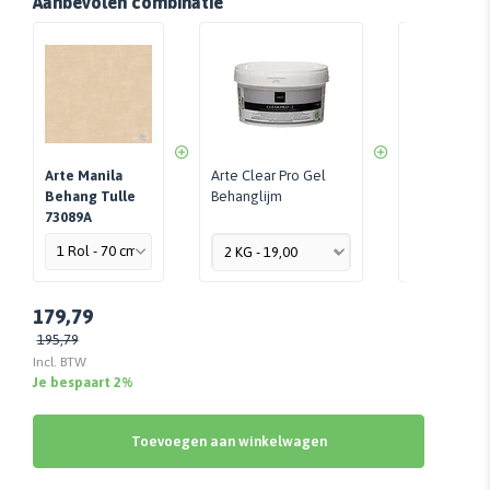
Aanbevolen combinatie
Arte Manila
Arte Clear Pro Gel
Perfax Roll-
Behang Tulle
Behanglijm
Per Stuk - 
73089A
179,79
195,79
Incl. BTW
Je bespaart 2%
Toevoegen aan winkelwagen