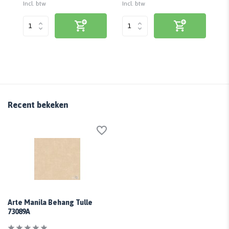
Incl. btw
Incl. btw
Inc
Recent bekeken
Arte Manila Behang Tulle
73089A