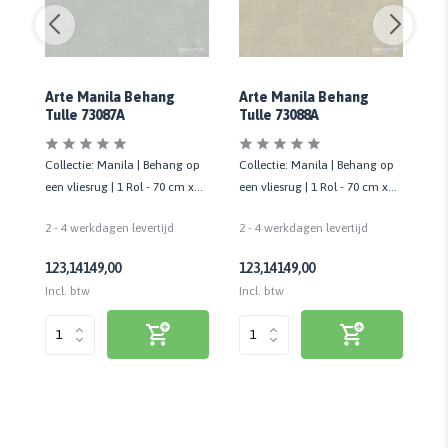
Arte Manila Behang
Arte Manila Behang
Ar
Tulle 73087A
Tulle 73088A
Tu
op
Collectie: Manila | Behang op
Collectie: Manila | Behang op
Co
een vliesrug | 1 Rol - 70 cm x
een vliesrug | 1 Rol - 70 cm x
een
8,5 mtr
8,5 mtr
8,
2 - 4 werkdagen levertijd
2 - 4 werkdagen levertijd
2 
123,14
149,00
123,14
149,00
12
Incl. btw
Incl. btw
Inc