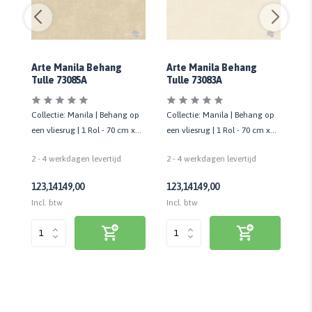
Arte Manila Behang
Arte Manila Behang
Ar
Tulle 73085A
Tulle 73083A
Tu
op
Collectie: Manila | Behang op
Collectie: Manila | Behang op
Co
een vliesrug | 1 Rol - 70 cm x
een vliesrug | 1 Rol - 70 cm x
een
8,5 mtr
8,5 mtr
8,
2 - 4 werkdagen levertijd
2 - 4 werkdagen levertijd
2 
123,14
149,00
123,14
149,00
12
Incl. btw
Incl. btw
Inc