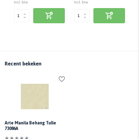
Incl. btw
Incl. btw
Inc
Recent bekeken
Arte Manila Behang Tulle
73086A