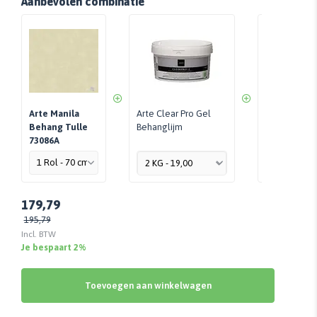
Aanbevolen combinatie
Arte Manila
Arte Clear Pro Gel
Perfax Roll-
Behang Tulle
Behanglijm
Per Stuk - 
73086A
179,79
195,79
Incl. BTW
Je bespaart 2%
Toevoegen aan winkelwagen