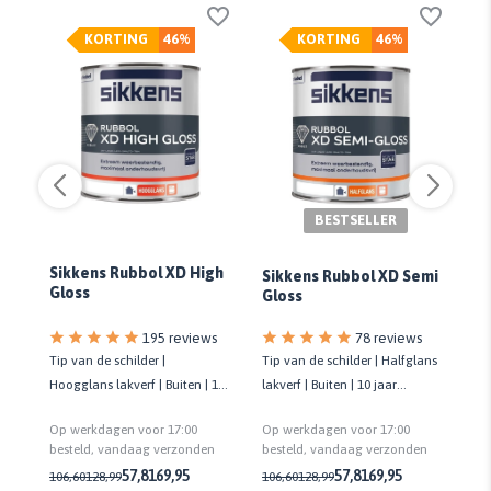
KORTING
46%
KORTING
46%
BESTSELLER
Sikkens Rubbol XD High
Si
Sikkens Rubbol XD Semi
s
Gloss
Ex
Gloss
78 reviews
s
195 reviews
Tip van de schilder | Halfglans
Tip van de schilder |
Gro
lakverf | Buiten | 10 jaar
10
Hoogglans lakverf | Buiten | 10
pr
onderhoudsvrij | Biobased
jaar onderhoudsvrij | Biobased
la
Op werkdagen voor 17:00
Op werkdagen voor 17:00
Op
besteld, vandaag verzonden
n
besteld, vandaag verzonden
be
57,81
69,95
57,81
69,95
106,60
128,99
106,60
128,99
43