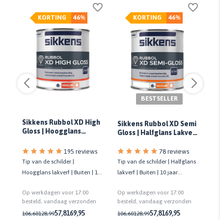
KORTING
46%
KORTING
46%
BESTSELLER
Sikkens Rubbol XD High
Si
Sikkens Rubbol XD Semi
Gloss | Hoogglans
Ex
Gloss | Halfglans Lakverf
Lakverf Buiten
Buiten
78 reviews
195 reviews
Tip van de schilder | Halfglans
Tip van de schilder |
Gro
lakverf | Buiten | 10 jaar
Hoogglans lakverf | Buiten | 10
pr
onderhoudsvrij | Biobased
te
jaar onderhoudsvrij | Biobased
la
Op werkdagen voor 17:00
Op werkdagen voor 17:00
Op
besteld, vandaag verzonden
n
besteld, vandaag verzonden
be
57,81
69,95
57,81
69,95
106,60
128,99
106,60
128,99
43