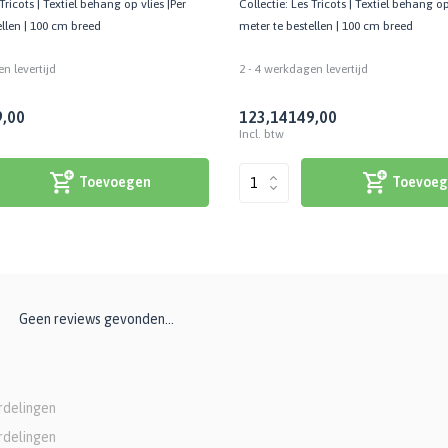
Tricots | Textiel behang op vlies |Per
Collectie: Les Tricots | Textiel behang op
ellen | 100 cm breed
meter te bestellen | 100 cm breed
n levertijd
2 - 4 werkdagen levertijd
,00
123,14
149,00
Incl. btw
Toevoegen
Toevoeg
Geen reviews gevonden...
rdelingen
rdelingen