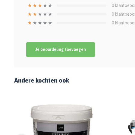
0
klantbeoo
0
klantbeoo
0
klantbeoo
Je beoordeling toevoegen
Andere kochten ook
%