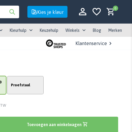
0
Kies je kleur
Kleurhulp
Keuzehulp
Winkels
Blog
Merken
Klantenservice
Account aanmaken
Account aanmaken
0
Proefstaal
 BTW
Toevoegen aan winkelwagen