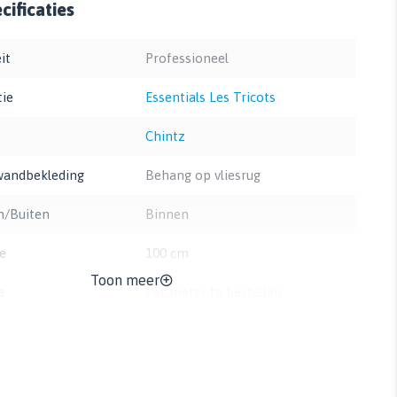
ificaties
it
Professioneel
tie
Essentials Les Tricots
Chintz
wandbekleding
Behang op vliesrug
n/Buiten
Binnen
e
100 cm
Toon meer
e
Per meter te bestellen