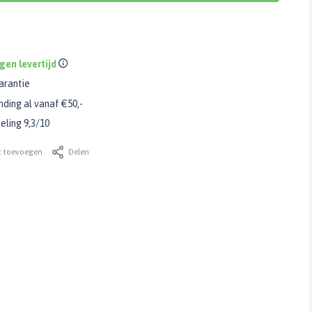
gen levertijd
arantie
nding al vanaf €50,-
ling 9,3/10
t toevoegen
Delen