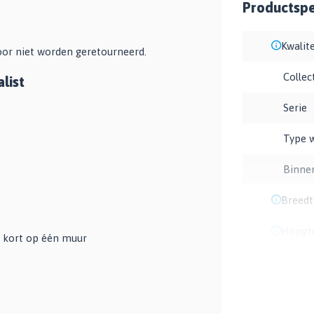
Productspec
Kwalite
or niet worden geretourneerd.
Collec
list
Serie
Type 
Binne
Breedt
Hoogt
te kort op één muur