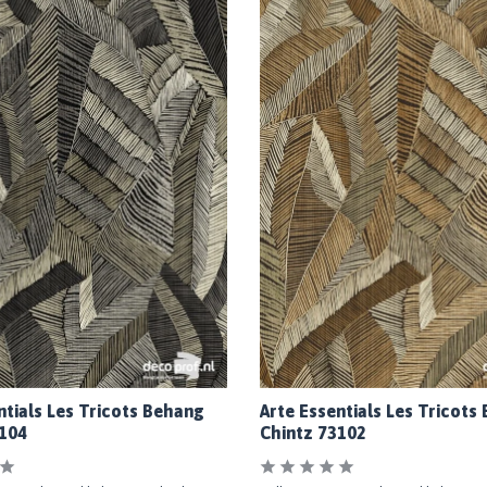
ntials Les Tricots Behang
Arte Essentials Les Tricots
104
Chintz 73102