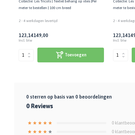
e
Collectie: Les Tricots | Textiel behang op vlies |Per
Collectie: Les 
meter te bestellen | 100 cm breed
meter te best
2 - 4 werkdagen levertijd
2 - 4 werkdage
123,14
149,00
123,14
149
Incl. btw
Incl. btw
Toevoegen
0
sterren op basis van
0
beoordelingen
0
Reviews
0
klantbeoo
0
klantbeoo