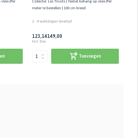
 vlies |Per
Collectie: Les Tricots | Textiel behang op vlies |Per
Collec
meter te bestellen | 100 cm breed
kwalit
2 - 4 werkdagen levertijd
2 - 4 
123,14
149,00
205
Incl. btw
Incl. 
en
Toevoegen