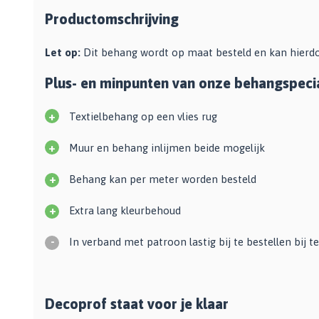
Bekijk alle Spuitbussen
Afbijtmiddelen
Poetsdoeken
Productomschrijving
Beschermingsmiddelen
Vloerverven
Overige gereedschappen
Wegwerpartikelen
Let op:
Dit behang wordt op maat besteld en kan hierdo
Vloerverf
Additieven
Spackmessen
Betonverf
Plus- en minpunten van onze behangspecia
Bekijk alle Overige materialen
Spanen
Wegenverf
Televerlengstok
Garagevloer verf
+
Textielbehang op een vlies rug
Handgereedschap
Voorstrijk en primer
+
Mengstaven
Muur en behang inlijmen beide mogelijk
Bekijk alle Vloerverven
+
Behang kan per meter worden besteld
Speciale verf
Duurzame verf
+
Extra lang kleurbehoud
Tegelverf
-
In verband met patroon lastig bij te bestellen bij 
Schoolbord- en magneetverf
Kassenwit
Dakcoating
Decoprof staat voor je klaar
Bekijk alle Speciale verf