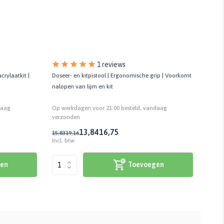
1 reviews
crylaatkit |
Doseer- en kitpistool | Ergonomische grip | Voorkomt
Doseer
nalopen van lijm en kit
alle k
daag
Op werkdagen voor 21:00 besteld, vandaag
Op we
verzonden
verzo
13,84
16,75
14,0
15,83
19,16
Incl. btw
Incl. 
en
Toevoegen