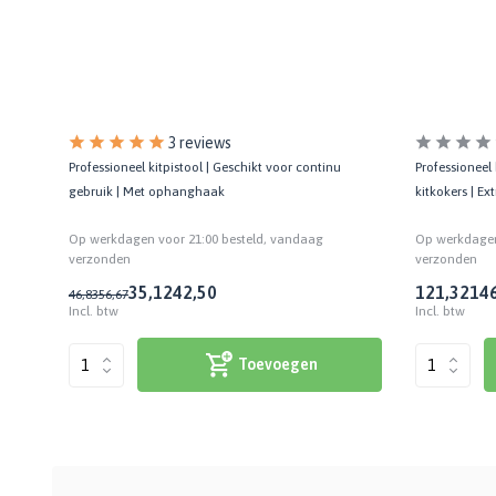
3 reviews
Professioneel kitpistool | Geschikt voor continu
n
Professioneel 
gebruik | Met ophanghaak
kitkokers | E
Op werkdagen voor 21:00 besteld, vandaag
Op werkdagen
verzonden
verzonden
35,12
42,50
121,32
146
46,83
56,67
Incl. btw
Incl. btw
Toevoegen