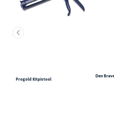
Den Brav
Progold Kitpistool
l