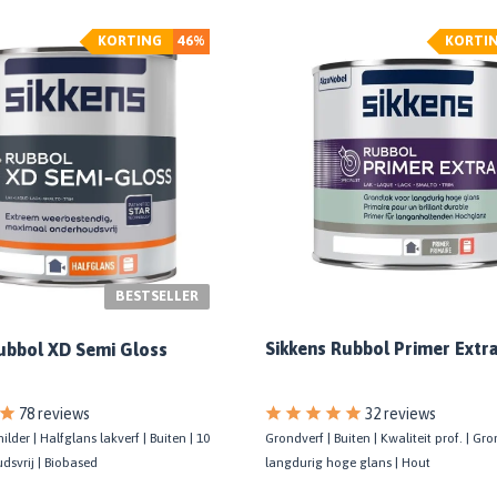
KORTING
46%
KORTI
BESTSELLER
Sikkens Rubbol Primer Extr
ubbol XD Semi Gloss
78 reviews
32 reviews
ilder | Halfglans lakverf | Buiten | 10
Grondverf | Buiten | Kwaliteit prof. | Gr
dsvrij | Biobased
langdurig hoge glans | Hout