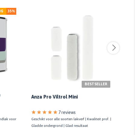
NG
35%
BESTSELLER
Sikk
a
Anza Pro Viltrol Mini
7 reviews
ondlak voor
Geschikt voor alle soorten lakverf | Kwaliteit prof. |
Tip v
Gladde ondergrond | Glad resultaat
Kwali