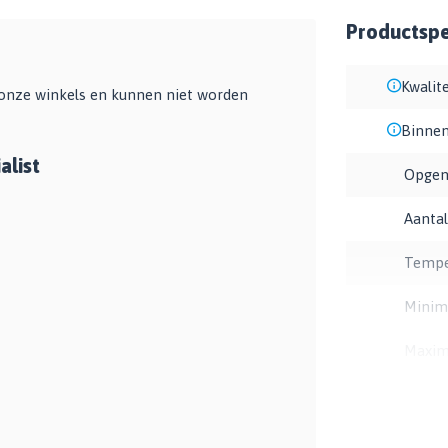
Productspec
Kwalite
n onze winkels en kunnen niet worden
Binnen
alist
Opgen
Aantal
Tempe
Minim
Maxim