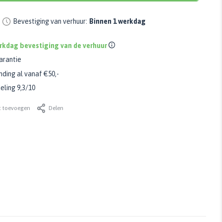
Bevestiging van verhuur:
Binnen 1 werkdag
rkdag bevestiging van de verhuur
arantie
nding al vanaf €50,-
ling 9,3/10
t toevoegen
Delen