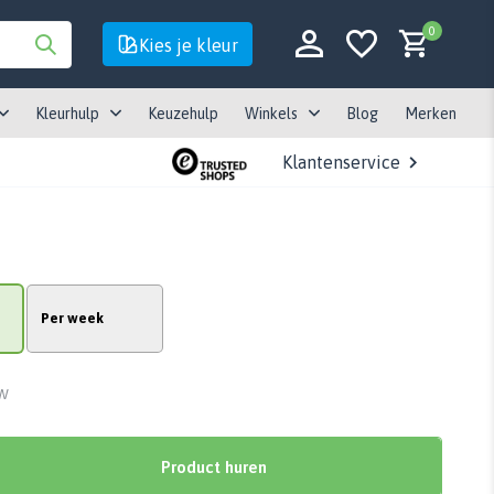
0
Kies je kleur
Kleurhulp
Keuzehulp
Winkels
Blog
Merken
Klantenservice
Account aanmaken
Account aanmaken
Per week
TW
Product huren