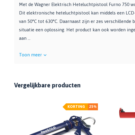
Bekijk alle Spuitbussen
Afbijtmiddelen
Met de Wagner Elektrisch Heteluchtpistool Furno 750 wor
Poetsdoeken
Beschermingsmiddelen
Dit elektronische heteluchtpistool kan middels een LCD
Vloerverven
Overige gereedschappen
Wegwerpartikelen
van 50°C tot 630°C. Daarnaast zijn er zes verschillende b
Vloerverf
Additieven
Spackmessen
situatie een oplossing. Het product kan ook worden inge
Betonverf
Bekijk alle Overige materialen
Spanen
aan ...
Wegenverf
Televerlengstok
Garagevloer verf
Handgereedschap
Toon meer
Voorstrijk en primer
Mengstaven
Bekijk alle Vloerverven
Speciale verf
Vergelijkbare producten
Duurzame verf
Tegelverf
Schoolbord- en magneetverf
%
KORTING
25%
Kassenwit
Dakcoating
Bekijk alle Speciale verf