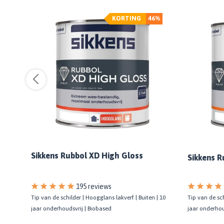
%
KORTING
46%
R
Sikkens Rubbol XD High Gloss
Sikkens R
195 reviews
Tip van de sch
f |
Tip van de schilder | Hoogglans lakverf | Buiten | 10
jaar onderhou
jaar onderhoudsvrij | Biobased