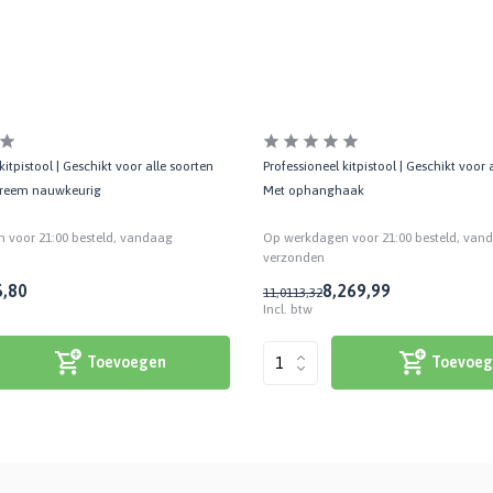
kitpistool | Geschikt voor alle soorten
Professioneel kitpistool | Geschikt voor a
xtreem nauwkeurig
Met ophanghaak
 voor 21:00 besteld, vandaag
Op werkdagen voor 21:00 besteld, van
verzonden
,80
8,26
9,99
11,01
13,32
Incl. btw
Toevoegen
Toevoeg