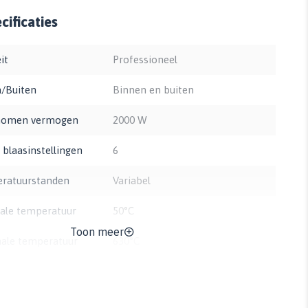
ificaties
it
Professioneel
/Buiten
Binnen en buiten
omen vermogen
2000 W
 blaasinstellingen
6
ratuurstanden
Variabel
ale temperatuur
50°C
Toon meer
ale temperatuur
630°C