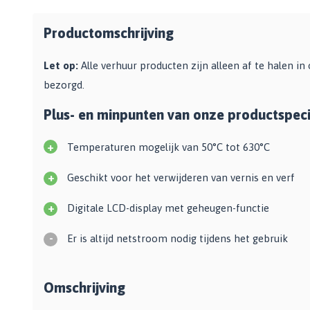
Zwarte muurverf
Oplosmiddelen
Afbreekmessen
Mat
Beige muurverf
Reserve messen
Productomschrijving
Vulmiddelen
Grondverf
Blauwe muurverf
Behangschaar
Houtrotvuller en houtreparatie
Let op:
Alle verhuur producten zijn alleen af te halen i
Top 10
Bekijk alle Kleuren
Foliesnijder
Muurreparatie en -plamuur
bezorgd.
Binnen
Glassnijders
Universele vulmiddelen
Buiten
Plus- en minpunten van onze productspeci
Verfhulpmiddelen
Plamuur
Hout Grondverf
Overige
Overig
+
Multiprimer (Universeel)
Temperaturen mogelijk van 50°C tot 630°C
Effectgereedschap
Bekijk alle Grondverf
Afdekmaterialen
+
Onderdeurtje
Geschikt voor het verwijderen van vernis en verf
Afdekvlies
Spuitbussen
Schildershulp
+
Digitale LCD-display met geheugen-functie
Beschermfolies
Lakspray
Reinigingsgereedschappen
Stucloper
Primer
-
Er is altijd netstroom nodig tijdens het gebruik
Maskeerpapier
Glasreinigers
Hittebestendige Verf
Schildersstoffers
Radiatorlak
Overige materialen
Omschrijving
Sponzen
Isoleerspray
Handige hulpmiddelen
Bezems en Stoffer en blik