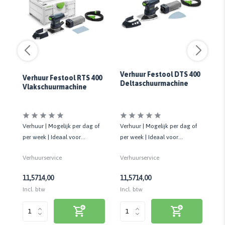
Verhuur Festool DTS 400
Verhuur Festool RTS 400
Deltaschuurmachine
Ve
Vlakschuurmachine
St
Verhuur | Mogelijk per dag of
oor
Verhuur | Mogelijk per dag of
Ve
per week | Ideaal voor
en
per week | Ideaal voor
pe
schuurwerkzaamheden
schuurwerkzaamheden
sc
Verhuurservice
Verhuurservice
Ve
n
11,57
14,00
11,57
14,00
13
Incl. btw
Incl. btw
Inc