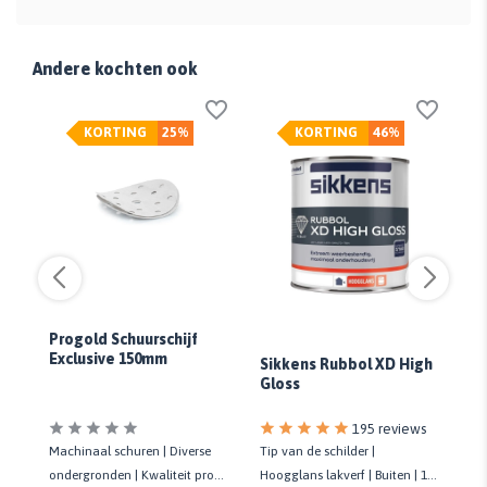
Andere kochten ook
KORTING
25%
KORTING
46%
Progold Schuurschijf
er
Exclusive 150mm
Sikkens Rubbol XD High
Si
Gloss
Gl
195 reviews
Machinaal schuren | Diverse
Ti
Tip van de schilder |
ondergronden | Kwaliteit prof.
lak
Hoogglans lakverf | Buiten | 10