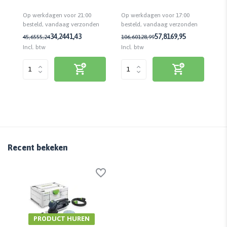
| 50 stuks | Klittenbandsysteem
on
jaar onderhoudsvrij | Biobased
Op werkdagen voor 21:00
Op
Op werkdagen voor 17:00
besteld, vandaag verzonden
be
n
besteld, vandaag verzonden
34,24
41,43
57,81
69,95
45,65
55,24
10
106,60
128,99
Incl. btw
Inc
Incl. btw
Recent bekeken
PRODUCT HUREN