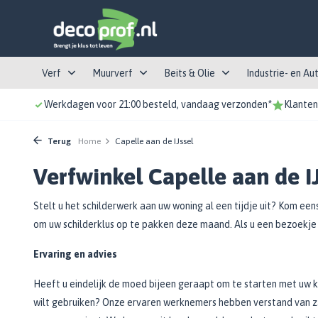
Verf
Muurverf
Beits & Olie
Industrie- en Au
Werkdagen voor 21:00 besteld, vandaag verzonden*
Klanten
Lakverf
Aanbieding en Top-10
Buiten beits
Industrieverf
Soorten behang
Tape
Kwasten
Kleurstalen
Locaties
Top 10
Muurverf Top-10
Dekkende Beits
Meubel- en timmerindustrie
Decoratief behang
Afplaktape
Ronde kwasten
Flexa Pure
Ridderkerk
Terug
Home
Capelle aan de IJssel
Hoogglans
Aanbieding
Transparante Beits
Protective coatings
Renovlies
Afplaktape met folie / papier
Platte kwasten
Histor
's Gravendeel
Verfwinkel Capelle aan de I
Halfglans
Impregneerbeits
Additieven en reinigingsmiddelen
Glasvezelbehang
Overige tape soorten
Penselen
Sigma
Dordrecht
Binnen
Zijdeglans
Schutting beits
Wandtegels
Wapeningsband
Texkwasten
Sikkens
Stelt u het schilderwerk aan uw woning al een tijdje uit? Kom eens
Autolak
Verhuurbalie
Muurverf binnen
Mat
Schuur en tuinhuis beits
Akoestisch behang
Overige Tape producten en toebehoren
Radiatorkwasten
Kleurenpaletten
om uw schilderklus op te pakken deze maand. Als u een bezoekje
Afwasbare muurverf
Basecoats
Schuurmachines
Bekijk alle Lakverf
Bekijk alle Buiten beits
Bekijk alle Kwasten
Lijm
Schuurpapier
Testpotjes
Plafondverf
Primer
Bouwhulpmiddelen
Ervaring en advies
Binnen verf
Binnenbeits
Verfrollers
Schimmelwerende Verf
Blanke lak
Behanglijm
Schuurvellen
Muurverf
Freesmachines
Heeft u eindelijk de moed bijeen geraapt om te starten met uw k
Top 5
Voorstrijkmiddel
Kleuren beits
Additieven en reinigingsmiddelen
Glasweefsellijm
Schuurpapier op rol
Lakrollers
Lakverf
Verven & behangen
wilt gebruiken? Onze ervaren werknemers hebben verstand van zak
Kozijnen en deuren verf
Bekijk alle Binnen
Meubelbeits
Spuitbussen
Machinaal schuurpapier
Muurverfroller
Kleurbeits
Trappen & kamersteigers