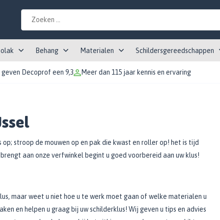
tolak
Behang
Materialen
Schildersgereedschappen
 geven Decoprof een 9,3
Meer dan 115 jaar kennis en ervaring
Jssel
 op; stroop de mouwen op en pak die kwast en roller op! het is tijd
 brengt aan onze verfwinkel begint u goed voorbereid aan uw klus!
lus, maar weet u niet hoe u te werk moet gaan of welke materialen u
en en helpen u graag bij uw schilderklus! Wij geven u tips en advies