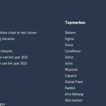
Topmerken
 kleur staat er niet tussen
Sikkens
g Garantie
Sigma
Flexa
e kleuren
CetaBever
r van het jaar 2025
Histor
r van het jaar 2025
Jotun
Wijzonol
Caparol
Global Paint
Rambo
r
Arte Behang
Alle merken
gen