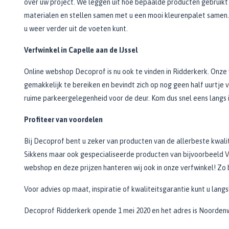
over uw project. We leggen uit hoe bepaalde producten gebruikt 
Behanggereedschappen
Keukenkastjes verf
Staalborstels
Nylonrollers
materialen en stellen samen met u een mooi kleurenpalet samen. 
Buiten
Houtolie
Kleurenwaaiers
Woonassortiment
Rollers en kwasten
Trapverf
Schuurpads en -blokken
Verfrolbeugels
u weer verder uit de voeten kunt.
Gevelverf
Houtolie buiten
Behang verwijderen
Kleurenscanners
Vloeren Ridderkerk
Radiatorverf
Vloerverf rollers
Verfbakken, -roosters en -emmers
Gevelprimer
Vloerolie
Overig gereedschap
Sigma
Traprenovatie Ridderkerk
Verfwinkel in Capelle aan de IJssel
Bekijk alle Binnen verf
Plamuurmessen en schrapers
Voorstrijk
Tuinmeubelolie
Verfbakjes
Sikkens
Cadeaubon
Online webshop Decoprof is nu ook te vinden in Ridderkerk. Onze
Buiten verf
Gevelimpregneer
Meubelolie
Verfemmers
Afsteekmessen
RAL
gemakkelijk te bereiken en bevindt zich op nog geen half uurtje
Top 5
Vloer- & meubelonderhoud
Inzetbak
Plamuurmessen
Flexa
Per ruimte
ruime parkeergelegenheid voor de deur. Kom dus snel eens langs i
Kozijnen en deuren verf
Verfroosters
Stopmessen
Bekijk alle Kleurenwaaiers
Houtolie per houtsoort
Keuken verf
Tuinhuis verf
Lege verfblikken
Verfschrapers
Profiteer van voordelen
Inspiratie
Badkamerverf
Douglasolie
Schutting verf
Bekijk alle Verfbakken, -roosters en -emmers
Vloerschrapers
Bij Decoprof bent u zeker van producten van de allerbeste kwali
Woonkamer verf
Bankirai olie
Kleur van het jaar
Betonverf
Sikkens maar ook gespecialiseerde producten van bijvoorbeeld V
Kit en lijm
Kitgereedschap
Slaapkamer verf
Hardhoutolie
Wittinten
Bekijk alle Buiten verf
webshop en deze prijzen hanteren wij ook in onze verfwinkel! Zo b
Kelder verf
Teak olie
Kitten
Handkitpistool
Groentinten
Blanke lak / Vernis
Bamboe Olie
Lijmen
Plamuurrubbers
Beigetinten
Voor advies op maat, inspiratie of kwaliteitsgarantie kunt u lang
Kleuren
Top 5
Kitmessen
Blauwtinten
Oplos- en reinigingsmiddelen
Muurverf op kleur
Decoprof Ridderkerk opende 1 mei 2020 en het adres is Noordenw
Hoogglans
Bekijk alle Inspiratie
Messen en Scharen
Witte muurverf
Reinigingsmiddelen
Zijdeglans