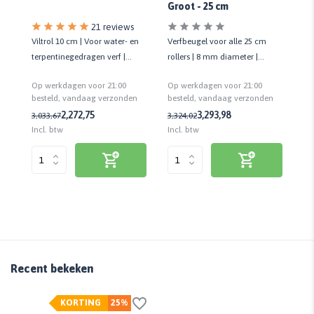
Groot - 25 cm
s
21 reviews
Viltrol 10 cm | Voor water- en
Verfbeugel voor alle 25 cm
Vil
 10
terpentinegedragen verf |
rollers | 8 mm diameter |
wa
sed
Geeft strak eindresultaat
Kunststof handvat
ver
Op werkdagen voor 21:00
Op werkdagen voor 21:00
Op
n
besteld, vandaag verzonden
besteld, vandaag verzonden
be
2,27
2,75
3,29
3,98
3,03
3,67
3,32
4,02
3,
Incl. btw
Incl. btw
Inc
Recent bekeken
KORTING
25%