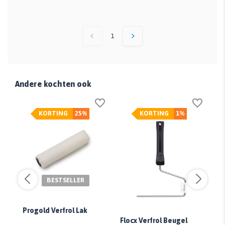
1
Andere kochten ook
KORTING
25%
KORTING
1%
BESTSELLER
Progold Verfrol Lak
gh
Flocx Verfrol Beugel
Pr