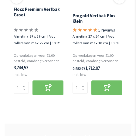
Flocx Premium Verfbak
Fl
Groot
Progold Verfbak Plus
Kl
Klein
5 reviews
ium
Afmeting 29 x 39 cm | Voor
Af
Afmeting 17 x 34 cm | Voor
rollers van max 25 cm | 100%
ro
rollers van max 10 cm | 100%
uks
gerecyclede kunststof
ge
gerecyclede kunststof
Op werkdagen voor 21:00
Op
Op werkdagen voor 21:00
n
besteld, vandaag verzonden
be
besteld, vandaag verzonden
3,74
4,53
1,
1,71
2,07
2,28
2,76
Incl. btw
Inc
Incl. btw