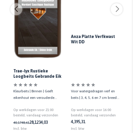
Anza Platte Verfkwast
Wit DD
r
Fl
Trae-lyx Rustieke
Loogbeits Gebrande Eik
Voor watergedragen verf en
t
Kleurbeits | Binnen | Geeft
Af
beits | 3, 4, 5, 6 en 7 cm breed |
eikenhout een verouderde
vo
Kwaliteit standaard
rustieke uitstraling | 1 LTR
int
Op werkdagen voor 16:00
Op werkdagen voor 21:00
Op
besteld, vandaag verzonden
n
besteld, vandaag verzonden
be
4,39
5,31
4,
28,12
34,03
40,17
48,61
Incl. btw
Incl. btw
Inc