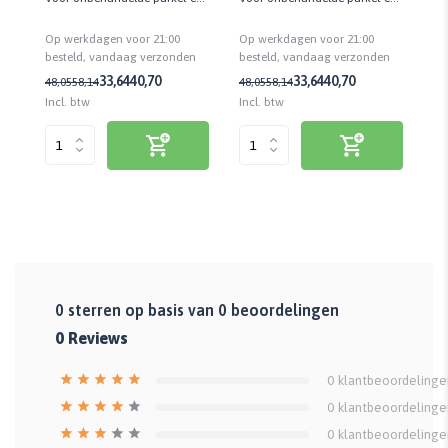
planken vloeren | Slijtvast
planken vloeren | Slijtvast
pla
Op werkdagen voor 21:00
Op werkdagen voor 21:00
Op
n
besteld, vandaag verzonden
besteld, vandaag verzonden
be
33,64
40,70
33,64
40,70
48,05
58,14
48,05
58,14
40
Incl. btw
Incl. btw
Inc
0
sterren op basis van
0
beoordelingen
0
Reviews
0
klantbeoordelinge
0
klantbeoordelinge
0
klantbeoordelinge