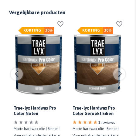
Vergelijkbare producten
KORTING
30%
KORTING
30%
Trae-lyx Hardwax Pro
Trae-lyx Hardwax Pro
Tr
Color Noten
Color Gerookt Eiken
Bl
1 reviews
Matte hardwax olie | Binnen |
Matte hardwax olie | Binnen |
Ma
ten
Voor onbehandelde parket en
Voor onbehandelde parket en
Vo