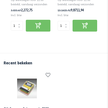
Op werkdagen voor 21:00
Op
Op werkdagen voor 21:00
besteld, vandaag verzonden
be
n
besteld, vandaag verzonden
9,
2,27
2,75
9,87
11,94
3,03
3,67
13,16
15,92
Incl. btw
Inc
Incl. btw
Recent bekeken