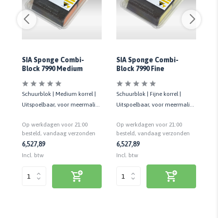
SIA Sponge Combi-
SIA Sponge Combi-
S
Block 7990 Medium
Block 7990 Fine
Bl
Schuurblok | Medium korrel |
Schuurblok | Fijne korrel |
Sch
Uitspoelbaar, voor meermalig
Uitspoelbaar, voor meermalig
Ui
gebruik | 69 x 98 mm | 2 stuks
gebruik | 69 mm x 98 mm | 2
ge
Op werkdagen voor 21:00
Op werkdagen voor 21:00
Op
stuks
n
besteld, vandaag verzonden
besteld, vandaag verzonden
be
6,52
7,89
6,52
7,89
6,
Incl. btw
Incl. btw
Inc