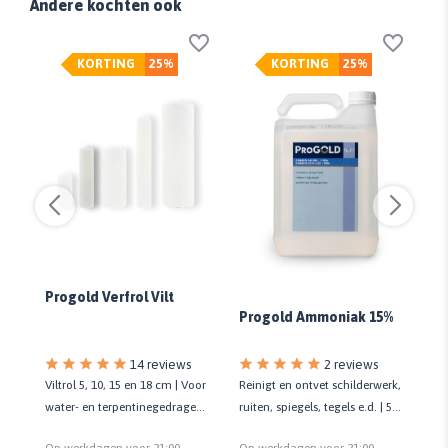
Andere kochten ook
KORTING
25%
KORTING
25%
En
D
Progold Verfrol Vilt
Progold Ammoniak 15%
14 reviews
2 reviews
Viltrol 5, 10, 15 en 18 cm | Voor
Kl
Reinigt en ontvet schilderwerk,
water- en terpentinegedragen
vo
en
ruiten, spiegels, tegels e.d. | 5
verf | Kwaliteit prof.
| 
liter | 15% ammonia