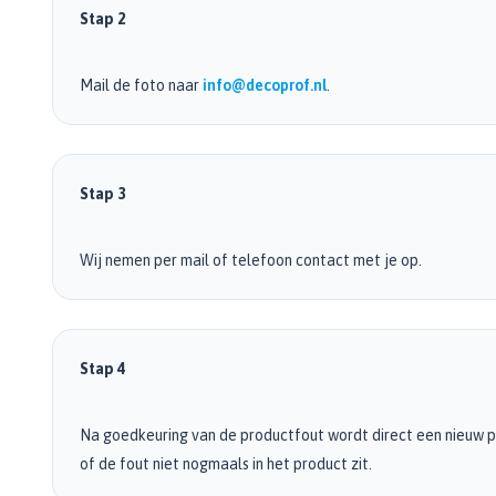
Zwarte muurverf
Oplosmiddelen
Afbreekmessen
Stap 2
Mat
Beige muurverf
Reserve messen
Vulmiddelen
Grondverf
Blauwe muurverf
Behangschaar
Mail de foto naar
info@decoprof.nl
.
Houtrotvuller en houtreparatie
Top 10
Bekijk alle Kleuren
Foliesnijder
Muurreparatie en -plamuur
Binnen
Glassnijders
Universele vulmiddelen
Buiten
Verfhulpmiddelen
Plamuur
Stap 3
Hout Grondverf
Overige
Overig
Multiprimer (Universeel)
Effectgereedschap
Wij nemen per mail of telefoon contact met je op.
Bekijk alle Grondverf
Afdekmaterialen
Onderdeurtje
Afdekvlies
Spuitbussen
Schildershulp
Beschermfolies
Lakspray
Reinigingsgereedschappen
Stucloper
Stap 4
Primer
Maskeerpapier
Glasreinigers
Hittebestendige Verf
Schildersstoffers
Na goedkeuring van de productfout wordt direct een nieuw 
Radiatorlak
Overige materialen
Sponzen
of de fout niet nogmaals in het product zit.
Isoleerspray
Handige hulpmiddelen
Bezems en Stoffer en blik