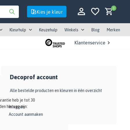
0
Kies je kleur
Kleurhulp
Keuzehulp
Winkels
Blog
Merken
Klantenservice
Account aanmaken
Decoprof account
Account aanmaken
Alle bestelde producten en kleuren in één overzicht
antie heb je tot 30
en hiervan zijn:
Inloggen
Account aanmaken