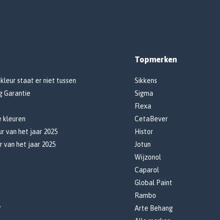
Topmerken
 kleur staat er niet tussen
Sikkens
g Garantie
Sigma
Flexa
e kleuren
CetaBever
r van het jaar 2025
Histor
r van het jaar 2025
Jotun
Wijzonol
Caparol
Global Paint
Rambo
r
Arte Behang