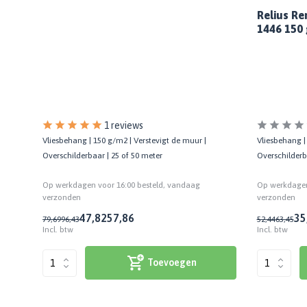
Relius Re
1446 150
1 reviews
Vliesbehang |
 |
Vliesbehang | 150 g/m2 | Verstevigt de muur |
Overschilderb
Overschilderbaar | 25 of 50 meter
Op werkdagen
r
Op werkdagen voor 16:00 besteld, vandaag
verzonden
verzonden
35
47,82
57,86
52,44
63,45
79,69
96,43
Incl. btw
Incl. btw
Toevoegen