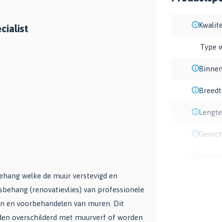
Kwalite
cialist
Type 
Binnen
Breedt
Lengte
Gewich
Oversc
sbehang welke de muur verstevigd en
iesbehang (renovatievlies) van professionele
gen en voorbehandelen van muren. Dit
den overschilderd met muurverf of worden