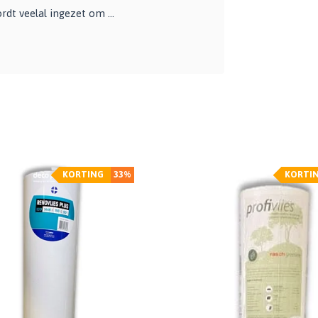
dt veelal ingezet om ...
KORTING
33%
KORTI