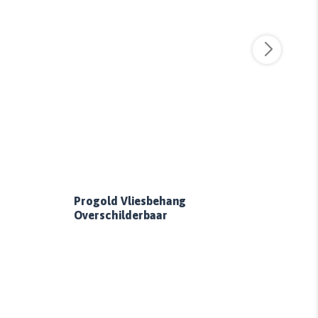
Dut
Progold Vliesbehang
Airl
Overschilderbaar