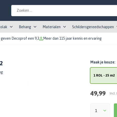
tolak
Behang
Materialen
Schildersgereedschappen
 geven Decoprof een 9,3
Meer dan 115 jaar kennis en ervaring
m2
Maak je keuze:
ng
1 ROL - 25 m2
49,99
Incl