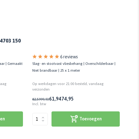
44703 150
6 reviews
Slag- en stootvast vliesbehang | Overschilderbaar |
baar | Gemaakt
Vliesb
Niet brandbaar | 25 x 1 meter
als h
Op werkdagen voor 21:00 besteld, vandaag
daag
Op we
verzonden
verzo
61,94
74,95
117
82,59
99,93
Incl. btw
Incl. 
Toevoegen
en