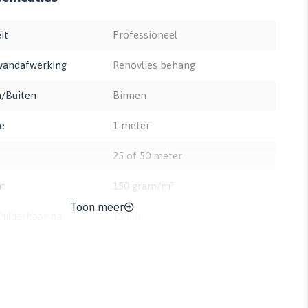
it
Professioneel
wandafwerking
Renovlies behang
/Buiten
Binnen
e
1 meter
25 of 50 meter
t
150 gram/m²
Toon meer
hilderbaar na
15 uur