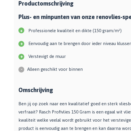
Bekijk alle Spuitbussen
Productomschrijving
Afbijtmiddelen
Poetsdoeken
Beschermingsmiddelen
Vloerverven
Plus- en minpunten van onze renovlies-spe
Overige gereedschappen
Wegwerpartikelen
Vloerverf
Additieven
Spackmessen
+
Professionele kwaliteit en dikte (150 gram/m²)
Betonverf
Bekijk alle Overige materialen
Spanen
Wegenverf
+
Eenvoudig aan te brengen door ieder niveau klusser
Televerlengstok
Garagevloer verf
Handgereedschap
Voorstrijk en primer
+
Verstevigt de muur
Mengstaven
Bekijk alle Vloerverven
-
Alleen geschikt voor binnen
Speciale verf
Duurzame verf
Omschrijving
Tegelverf
Schoolbord- en magneetverf
Ben jij op zoek naar een kwalitatief goed en sterk vlie
Kassenwit
verfraait? Rasch Profivlies 150 Gram is een egaal wit vl
Dakcoating
kwaliteit welke veelal wordt gebruikt voor het verstevi
Bekijk alle Speciale verf
product is eenvoudig aan te brengen en kan daarna wor