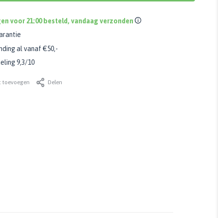
en voor 21:00 besteld, vandaag verzonden
arantie
nding al vanaf €50,-
ling 9,3/10
t toevoegen
Delen