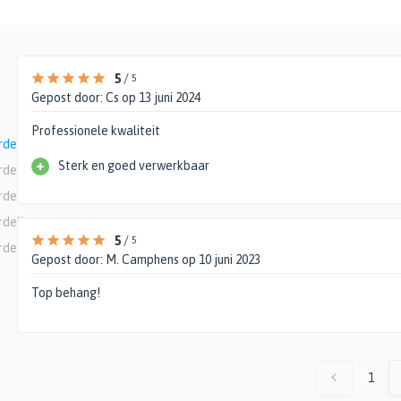
5
/
5
Gepost door:
Cs
op 13 juni 2024
Professionele kwaliteit
rdelingen
+
Sterk en goed verwerkbaar
rdelingen
rdelingen
rdelingen
5
/
5
rdelingen
Gepost door:
M. Camphens
op 10 juni 2023
Top behang!
1