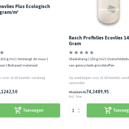
novlies Plus Ecologisch
 gram/m²
Rasch Profivlies Ecovlies 1
Gram
 150 g/m2 | Verstevigt de muur |
Vliesbehang | 150 g/m2 | Overschilder
aar | Biobased materiaal
van gerecyclede grondstoffen
 voor 16:00 besteld, vandaag
Op werkdagen voor 21:00 besteld, van
verzonden
,12
42,50
74,34
89,95
99,13
119,95
Incl. btw
Toevoegen
Toevoeg