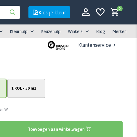
0
Kies je kleur
Kleurhulp
Keuzehulp
Winkels
Blog
Merken
Klantenservice
Account aanmaken
Account aanmaken
1 ROL - 50 m2
. BTW
Toevoegen aan winkelwagen