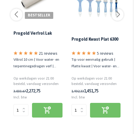
BESTSELLER
Progold Verfrol Lak
Progold Kwast Plat 6300
Fl
m
21 reviews
5 reviews
Viltrol 10 cm | Voor water- en
Tip voor eenmalig gebruik |
Af
te
terpentinegedragen verf |
Platte kwast | Voor water- en
be
Geeft strak eindresultaat
terpentinegedragen verf en
me
Op werkdagen voor 21:00
Op werkdagen voor 21:00
Op
beits
vei
n
besteld, vandaag verzonden
besteld, vandaag verzonden
be
2,
2,27
2,75
1,45
1,75
3,03
3,67
1,93
2,33
Incl. btw
Incl. btw
Inc