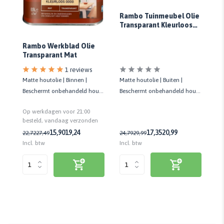
Ra
Rambo Tuinmeubel Olie
Tr
Transparant Kleurloos
Kl
0000
Rambo Werkblad Olie
Transparant Mat
1 reviews
Matte houtolie | Buiten |
Mat
Matte houtolie | Binnen |
Beschermt onbehandeld hout |
Kw
Beschermt onbehandeld hout |
 10
Kleurloos | 750 ML
Ac
Kleurloos | 500 ML
Op
Op werkdagen voor 21:00
Tr
n
be
besteld, vandaag verzonden
17,35
20,99
15,90
19,24
24,79
29,99
28
22,72
27,49
Incl. btw
Inc
Incl. btw