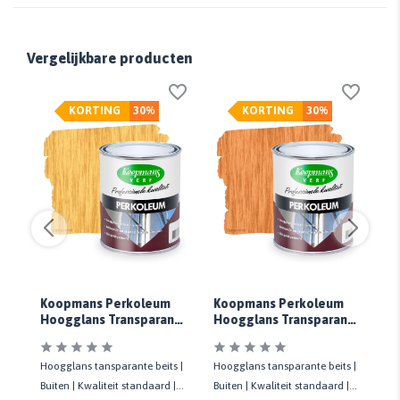
Vergelijkbare producten
KORTING
30%
KORTING
30%
Koopmans Perkoleum
Koopmans Perkoleum
K
t
Hoogglans Transparant
Hoogglans Transparant
Ho
217 Grenen
213 Teak
2
 |
Hoogglans tansparante beits |
Hoogglans tansparante beits |
Ho
|
Buiten | Kwaliteit standaard |
Buiten | Kwaliteit standaard |
Bu