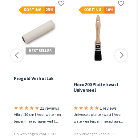
KORTING
25%
KORTING
10%
BESTSELLER
Progold Verfrol Lak
gh
Flocx 200 Platte kwast
Fl
Universeel
Un
s
21 reviews
1 reviews
Viltrol 10 cm | Voor water- en
Universele platte kwast | Voor
Ti
 10
terpentinegedragen verf |
water- en terpentinegedragen
Pl
sed
Geeft strak eindresultaat
lak | Kwaliteit standaard
te
Op werkdagen voor 21:00
Op werkdagen voor 21:00
Op
mu