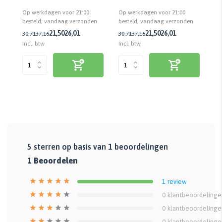
Alle houtsoorten | Biobased
Alle houtsoorten | Biobased
Al
Op werkdagen voor 21:00
Op werkdagen voor 21:00
Op
n
besteld, vandaag verzonden
besteld, vandaag verzonden
be
21,50
26,01
21,50
26,01
30,71
37,16
30,71
37,16
30
Incl. btw
Incl. btw
Inc
5
sterren op basis van
1
beoordelingen
1
Beoordelen
1
review
0
klantbeoordelinge
0
klantbeoordelinge
0
klantbeoordelinge