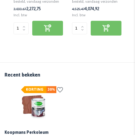
n
besteld, vandaag verzonden
besteld, vandaag verzonden
be
1,
2,27
2,75
4,07
4,92
3,03
3,67
4,52
5,47
Incl. btw
Incl. btw
Inc
Recent bekeken
KORTING
30%
Koopmans Perkoleum