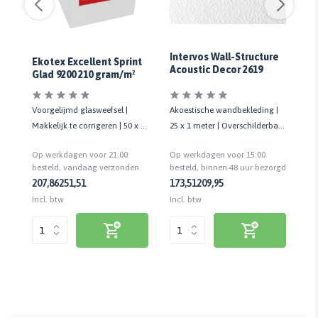
e
In
Intervos Wall-Structure
Ekotex Excellent Sprint
Ac
Acoustic Decor 2619
Glad 9200 210 gram/m²
,5
Ak
Voorgelijmd glasweefsel |
Akoestische wandbekleding |
 |
25
Makkelijk te corrigeren | 50 x 1
25 x 1 meter | Overschilderbaar
| D
meter | 210 gram/m²
| Dikte: 250 gr/m² | Stootvast
Op
Op werkdagen voor 21:00
Op werkdagen voor 15:00
rgd
be
besteld, vandaag verzonden
besteld, binnen 48 uur bezorgd
17
207,86
251,51
173,51
209,95
Inc
Incl. btw
Incl. btw