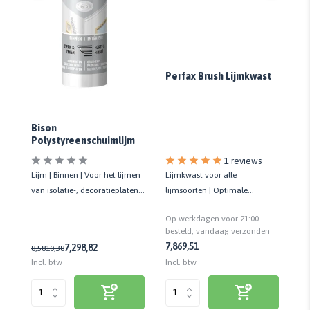
De
gh
G
Perfax Brush Lijmkwast
Bison
Polystyreenschuimlijm
s
1 reviews
Lijm | Binnen | Voor het lijmen
Lijmkwast voor alle
Ze
 10
van isolatie-, decoratieplaten,
lijmsoorten | Optimale
Af
sed
plafondtegels en folie
lijmverdeling | Hoge kwaliteit
aa
Op werkdagen voor 21:00
Op
pro
n
besteld, vandaag verzonden
be
7,86
9,51
10
7,29
8,82
8,58
10,38
Incl. btw
Incl. btw
Inc