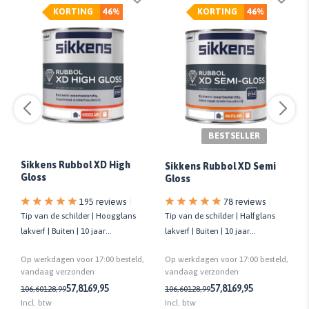
KORTING
46%
KORTING
46%
BESTSELLER
Sikkens Rubbol XD High
Sikkens Rubbol XD Semi
Gloss
Gloss
195 reviews
78 reviews
Tip van de schilder | Hoogglans
Tip van de schilder | Halfglans
lakverf | Buiten | 10 jaar
lakverf | Buiten | 10 jaar
onderhoudsvrij | Biobased
onderhoudsvrij | Biobased
Op werkdagen voor 17:00 besteld,
Op werkdagen voor 17:00 besteld,
vandaag verzonden
vandaag verzonden
57,81
69,95
57,81
69,95
106,60
128,99
106,60
128,99
Incl. btw
Incl. btw