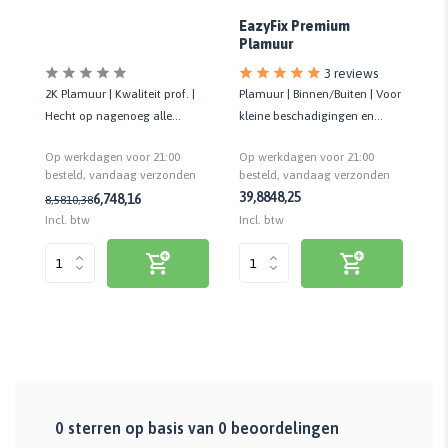
EazyFix Premium
Plamuur
3 reviews
Sn
2K Plamuur | Kwaliteit prof. |
Plamuur | Binnen/Buiten | Voor
Bi
Hecht op nagenoeg alle
kleine beschadigingen en
0 
rf
ondergronden | Snelle droging
oneffenheden | 150 ML
Op werkdagen voor 21:00
Op werkdagen voor 21:00
n
besteld, vandaag verzonden
besteld, vandaag verzonden
39,88
48,25
6,74
8,16
15
8,58
10,38
Inc
Incl. btw
Incl. btw
0
sterren op basis van
0
beoordelingen