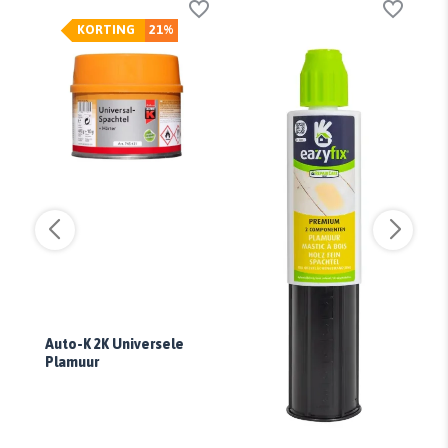
KORTING
21%
Auto-K 2K Universele
Plamuur
Bo
Pl
2-