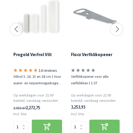
Progold Verfrol Vilt
Flocx Verfblikopener
Si
100
14 reviews
or
Viltrol 5, 10, 15 en 18 cm | Voor
Verfblikopener voor alle
Ti
en
water- en terpentinegedragen
verfblikken | 1 ST
lak
verf | Kwaliteit prof.
st
Op werkdagen voor 21:00
Op werkdagen voor 21:00
Op
n
besteld, vandaag verzonden
besteld, vandaag verzonden
be
3,25
3,93
2,27
2,75
3,03
3,67
59
Incl. btw
Incl. btw
Inc