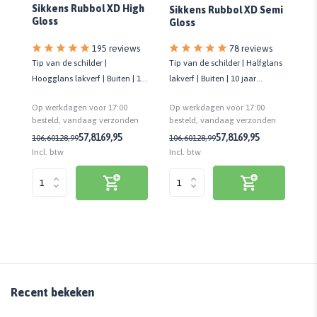
Sikkens Rubbol XD High
Sikkens Rubbol XD Semi
An
Gloss
Gloss
s
78 reviews
195 reviews
erf
Tip van de schilder | Halfglans
Tip van de schilder |
Ge
lakverf | Buiten | 10 jaar
Hoogglans lakverf | Buiten | 10
lak
onderhoudsvrij | Biobased
jaar onderhoudsvrij | Biobased
Gl
Op werkdagen voor 17:00
Op werkdagen voor 17:00
Op
re
n
besteld, vandaag verzonden
besteld, vandaag verzonden
be
2,
57,81
69,95
57,81
69,95
106,60
128,99
106,60
128,99
Incl. btw
Incl. btw
Inc
Recent bekeken