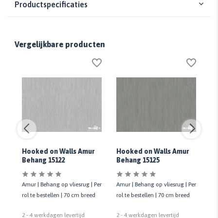
Productspecificaties
Vergelijkbare producten
Hooked on Walls Amur
Hooked on Walls Amur
Ho
Behang 15122
Behang 15125
Be
Per
Amur | Behang op vliesrug | Per
Amur | Behang op vliesrug | Per
Am
d
rol te bestellen | 70 cm breed
rol te bestellen | 70 cm breed
ro
2 - 4 werkdagen levertijd
2 - 4 werkdagen levertijd
2 