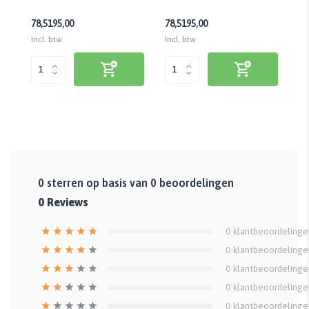
78,51
95,00
78,51
95,00
78
Incl. btw
Incl. btw
Inc
0
sterren op basis van
0
beoordelingen
0
Reviews
0
klantbeoordelinge
0
klantbeoordelinge
0
klantbeoordelinge
0
klantbeoordelinge
0
klantbeoordelinge