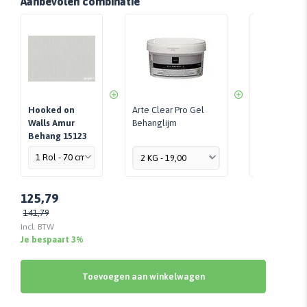
Aanbevolen combinatie
Hooked on
Arte Clear Pro Gel
Perfax Roll-
Walls Amur
Behanglijm
Per Stuk - 
Behang 15123
125,79
141,79
Incl. BTW
Je bespaart 3%
Toevoegen aan winkelwagen