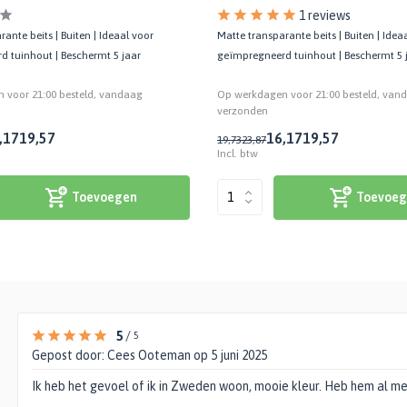
1 reviews
ante beits | Buiten | Ideaal voor
Matte transparante beits | Buiten | Idea
 tuinhout | Beschermt 5 jaar
geïmpregneerd tuinhout | Beschermt 5 
 voor 21:00 besteld, vandaag
Op werkdagen voor 21:00 besteld, van
verzonden
,17
19,57
16,17
19,57
19,73
23,87
Incl. btw
Toevoegen
Toevoeg
5
/
5
Gepost door:
Cees Ooteman
op 5 juni 2025
Ik heb het gevoel of ik in Zweden woon, mooie kleur. Heb hem al me