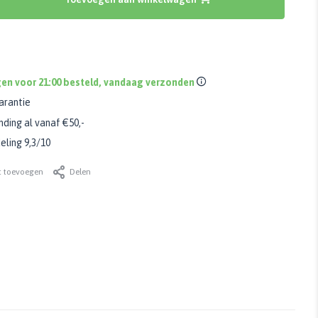
en voor 21:00 besteld, vandaag verzonden
arantie
nding al vanaf €50,-
ling 9,3/10
t toevoegen
Delen