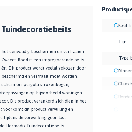
Productspec
Kwalite
 Tuindecoratiebeits
Lijn
or het eenvoudig beschermen en verfraaien
Type b
t Zweeds Rood is een impregnerende beits
iën. Dit product wordt veelal gekozen door
Binnen
g, beschermd en verfraait moet worden.
Glanst
inschermen, pergola's, rozenbogen,
entoepassingen op bijvoorbeeld woningen,
Rende
cor. Dit product verankerd zich diep in het
 voorkomt dit product vervuiling en
e tijdens de verwerking geen last
f de Hermadix Tuindecoratiebeits