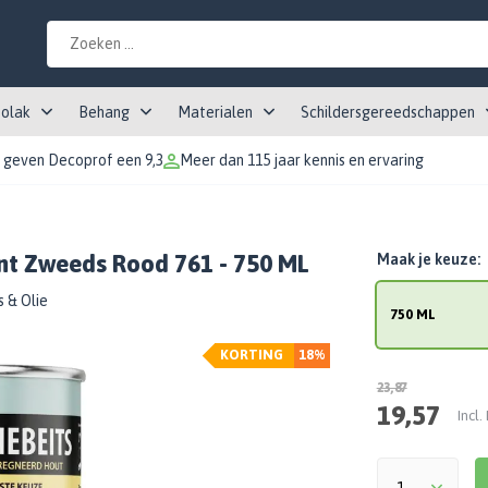
tolak
Behang
Materialen
Schildersgereedschappen
 geven Decoprof een 9,3
Meer dan 115 jaar kennis en ervaring
nt Zweeds Rood 761 - 750 ML
Maak je keuze:
s & Olie
750 ML
KORTING
18%
23,87
19,57
Incl