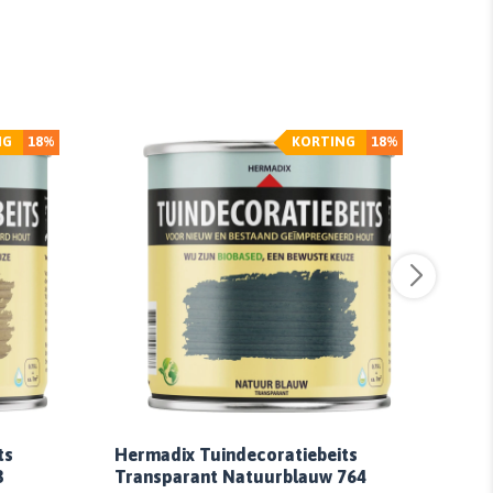
NG
18%
KORTING
18%
ts
Hermadix Tuindecoratiebeits
Her
3
Transparant Natuurblauw 764
Tran