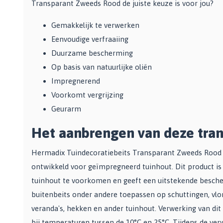
Bekijk alle Spuitbussen
Transparant Zweeds Rood de juiste keuze is voor jou?
Afbijtmiddelen
Poetsdoeken
Beschermingsmiddelen
Vloerverven
Gemakkelijk te verwerken
Overige gereedschappen
Wegwerpartikelen
Vloerverf
Eenvoudige verfraaiing
Additieven
Spackmessen
Betonverf
Duurzame bescherming
Bekijk alle Overige materialen
Spanen
Wegenverf
Op basis van natuurlijke oliën
Televerlengstok
Garagevloer verf
Impregnerend
Handgereedschap
Voorstrijk en primer
Voorkomt vergrijzing
Mengstaven
Bekijk alle Vloerverven
Geurarm
Het aanbrengen van deze tran
Speciale verf
Duurzame verf
Hermadix Tuindecoratiebeits Transparant Zweeds Rood is
Tegelverf
ontwikkeld voor geïmpregneerd tuinhout. Dit product is 
Schoolbord- en magneetverf
tuinhout te voorkomen en geeft een uitstekende besche
Kassenwit
buitenbeits onder andere toepassen op schuttingen, vlo
Dakcoating
veranda's, hekken en ander tuinhout. Verwerking van di
Bekijk alle Speciale verf
bij temperaturen tussen de 10°C en 25°C. Tijdens de ver