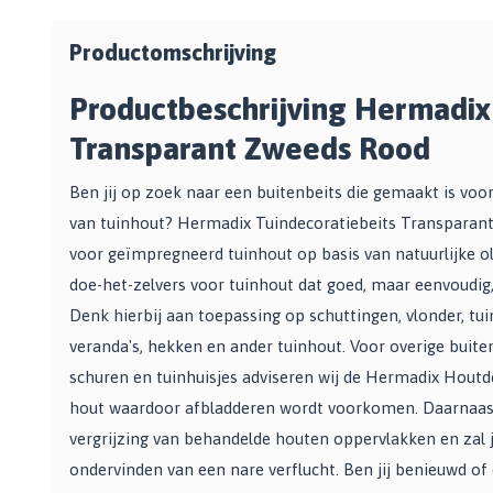
Zwarte muurverf
Oplosmiddelen
Afbreekmessen
Mat
Beige muurverf
Reserve messen
Productomschrijving
Vulmiddelen
Grondverf
Blauwe muurverf
Behangschaar
Houtrotvuller en houtreparatie
Productbeschrijving Hermadix
Top 10
Bekijk alle Kleuren
Foliesnijder
Muurreparatie en -plamuur
Binnen
Glassnijders
Transparant Zweeds Rood
Universele vulmiddelen
Buiten
Verfhulpmiddelen
Plamuur
Ben jij op zoek naar een buitenbeits die gemaakt is vo
Hout Grondverf
Overige
Overig
van tuinhout? Hermadix Tuindecoratiebeits Transparan
Multiprimer (Universeel)
Effectgereedschap
voor geïmpregneerd tuinhout op basis van natuurlijke ol
Bekijk alle Grondverf
Afdekmaterialen
Onderdeurtje
doe-het-zelvers voor tuinhout dat goed, maar eenvoudi
Afdekvlies
Spuitbussen
Schildershulp
Denk hierbij aan toepassing op schuttingen, vlonder, tu
Beschermfolies
Lakspray
veranda's, hekken en ander tuinhout. Voor overige buit
Reinigingsgereedschappen
Stucloper
Primer
schuren en tuinhuisjes adviseren wij de Hermadix Houtde
Maskeerpapier
Glasreinigers
Hittebestendige Verf
hout waardoor afbladderen wordt voorkomen. Daarnaast
Schildersstoffers
Radiatorlak
vergrijzing van behandelde houten oppervlakken en zal j
Overige materialen
Sponzen
Isoleerspray
ondervinden van een nare verflucht. Ben jij benieuwd o
Handige hulpmiddelen
Bezems en Stoffer en blik