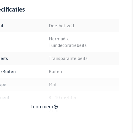
ificaties
it
Doe-het-zelf
Hermadix
Tuindecoratiebeits
eits
Transparante beits
/Buiten
Buiten
ype
Mat
ment
8 - 10 m²/liter
Toon meer
2 uur