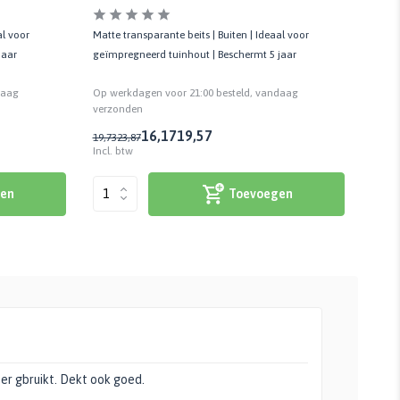
al voor
Matte transparante beits | Buiten | Ideaal voor
Matte 
jaar
geïmpregneerd tuinhout | Beschermt 5 jaar
geïmp
daag
Op werkdagen voor 21:00 besteld, vandaag
Op we
verzonden
verzo
16,17
19,57
19,73
23,87
19,73
Incl. btw
Incl. 
en
Toevoegen
er gbruikt. Dekt ook goed.