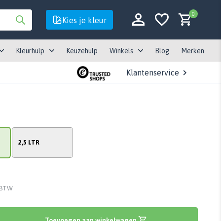
0
Kies je kleur
Kleurhulp
Keuzehulp
Winkels
Blog
Merken
Klantenservice
Account aanmaken
Account aanmaken
2,5 LTR
. BTW
Toevoegen aan winkelwagen