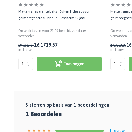
Matte transparante beits | Buiten | Ideaal voor
Matte transpar
geïmpregneerd tuinhout | Beschermt 5 jaar
geïmpregneerd
Op werkdagen voor 21:00 besteld, vandaag
Op werkdagen
verzonden
verzonden
16,17
19,57
16
19,73
23,87
19,73
23,87
Incl. btw
Incl. btw
Toevoegen
5
sterren op basis van
1
beoordelingen
1
Beoordelen
1
review