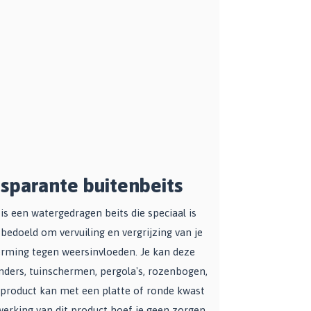
sparante buitenbeits
 een watergedragen beits die speciaal is
bedoeld om vervuiling en vergrijzing van je
rming tegen weersinvloeden. Je kan deze
nders, tuinschermen, pergola's, rozenbogen,
t product kan met een platte of ronde kwast
werking van dit product hoef je geen zorgen