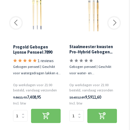
Staalmeester kwasten
Progold Gebogen
P
Pro-Hybrid Gebogen
Lyonse Penseel 7890
Ly
Lyonse Penseel (2024)
1 reviews
Gebogen penseel | Geschikt
Gebogen penseel | Geschikt
Ge
er-
voor watergedragen lakken en
voor water- en
vo
beitsen | Kwaliteit prof.
terpentinegedragen verven |
ver
Op werkdagen voor 21:00
Op werkdagen voor 21:00
Op
Kwaliteit prof.
n
besteld, vandaag verzonden
besteld, vandaag verzonden
be
7,40
8,95
9,59
11,60
9,86
11,93
10,65
12,89
9,
Incl. btw
Incl. btw
Inc