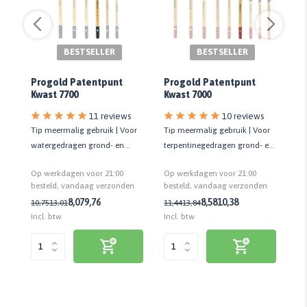
BESTSELLER
BESTSELLER
Pr
Progold Patentpunt
Progold Patentpunt
Kwast 7700
Kwast 7000
100
11 reviews
10 reviews
or
Tip meermalig gebruik | Voor
Tip meermalig gebruik | Voor
Vi
en
watergedragen grond- en
terpentinegedragen grond- en
te
lakverf | Kwaliteit prof.
lakverf | Kwaliteit prof.
Ge
Op werkdagen voor 21:00
Op werkdagen voor 21:00
Op
n
besteld, vandaag verzonden
besteld, vandaag verzonden
be
8,07
9,76
8,58
10,38
10,75
13,01
11,44
13,84
3,
Incl. btw
Incl. btw
Inc