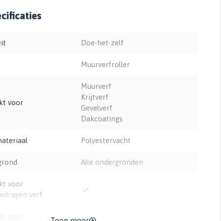
ificaties
it
Doe-het-zelf
Muurverfroller
Muurverf
Krijtverf
kt voor
Gevelverf
Dakcoatings
ateriaal
Polyestervacht
grond
Alle ondergronden
kt voor
edragen verf
kt voor
Toon meer