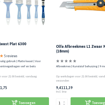
wast Plat 6300
Olfa Afbreekmes L1 Zwaar 
(18mm)
5 reviews
alig gebruik | Platte kwast | Voor
pentinegedragen verf en beits
Afbreekmes | Kunststof behuizing | 9 
 voor 21:00 besteld, vandaag
Op werkdagen voor 21:00 besteld, van
verzonden
1,75
9,41
11,39
Incl. btw
Toevoegen
Toevoeg