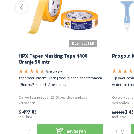
BESTSELLER
HPX Tapes Masking Tape 4400
Progold K
Oranje 50 mtr
6 reviews
Tape voor strakke lijnen | Voor gladde ondergronden
Tip voor eenm
| Binnen/Buiten | UV-bestendig
water- en ter
Op werkdagen voor 21:00 besteld, vandaag
Op werkdagen
verzonden
verzonden
6,49
7,85
1,45
1,93
2,33
Incl. btw
Incl. btw
Toevoegen