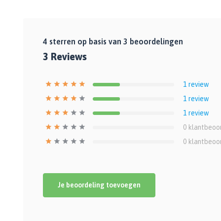
4
sterren op basis van
3
beoordelingen
3
Reviews
1
review
1
review
1
review
0
klantbeoo
0
klantbeoo
Je beoordeling toevoegen