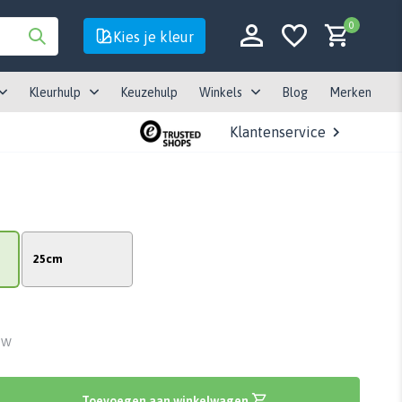
0
Kies je kleur
Kleurhulp
Keuzehulp
Winkels
Blog
Merken
Klantenservice
Account aanmaken
Account aanmaken
25cm
BTW
Toevoegen aan winkelwagen