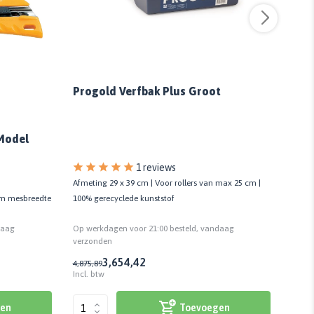
Progold Verfbak Plus Groot
Pro
Model
1 reviews
Afmeting 29 x 39 cm | Voor rollers van max 25 cm |
Voor 
100% gerecyclede kunststof
mm mesbreedte
verfro
Op werkdagen voor 21:00 besteld, vandaag
daag
Op we
verzonden
verzo
3,65
4,42
4,87
5,89
6,36
7,
Incl. btw
Incl. 
Toevoegen
en