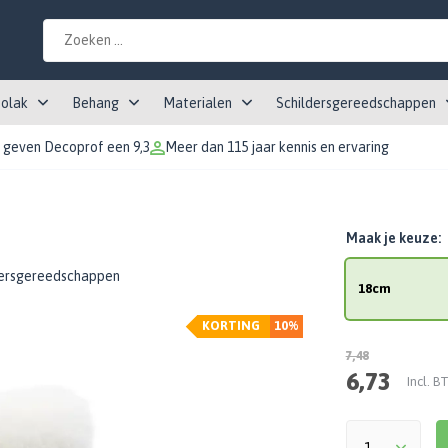
tolak
Behang
Materialen
Schildersgereedschappen
 geven Decoprof een 9,3
Meer dan 115 jaar kennis en ervaring
Maak je keuze:
ldersgereedschappen
18cm
KORTING
10%
7,48
6,73
Incl. 