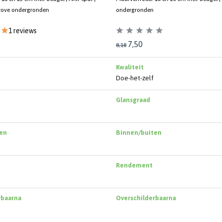
rove ondergronden
ondergronden
1 reviews
7,50
8,18
Kwaliteit
Doe-het-zelf
Glansgraad
en
Binnen/buiten
Rendement
rbaarna
Overschilderbaarna