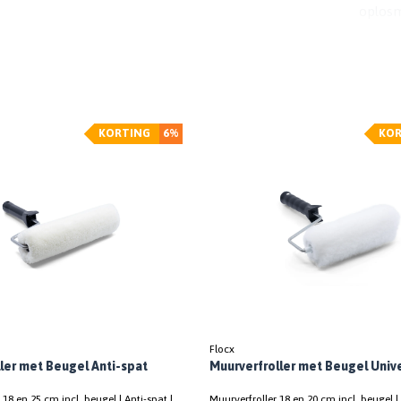
oplosm
KORTING
6%
KOR
Flocx
ler met Beugel Anti-spat
Muurverfroller met Beugel Univ
 18 en 25 cm incl. beugel | Anti-spat |
Muurverfroller 18 en 20 cm incl. beugel 