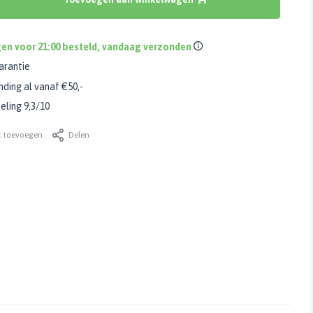
en voor 21:00 besteld, vandaag verzonden
arantie
nding al vanaf €50,-
ling 9,3/10
t toevoegen
Delen