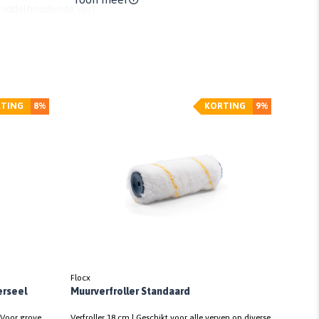
iddelhoudende verf
TING
8%
KORTING
9%
Flocx
erseel
Muurverfroller Standaard
| Voor grove
Verfroller 18 cm | Geschikt voor alle verven op diverse