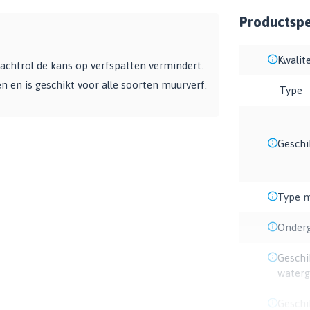
Productspec
Kwalite
 vachtrol de kans op verfspatten vermindert.
en is geschikt voor alle soorten muurverf.
Type
Geschi
Type m
Onder
Geschi
waterg
Geschi