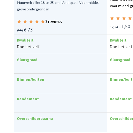
Muurverfrolller 18 en 25 cm | Anti-spat | Voor middel
Voor middel g
grove ondergronden
3 reviews
11,50
12,24
6,73
7,48
Kwaliteit
Kwaliteit
Doe-het-zelf
Doe-het-zelf
Glansgraad
Glansgraad
Binnen/buiten
Binnen/buit
Rendement
Rendement
Overschilderbaarna
Overschilde