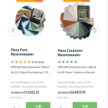
Flexa Pure
Flexa Creations
Si
Kleurenwaaier
Kleurenwaaier
Co
uur
4 reviews
vat
Officiële kleurenwaaier | Bevat
Officiële kleurenwaaier | Bevat
Kl
 |
de 122 Flexa Pure kleuren | 10 x
de 45 Flexa Creations kleuren |
20
13 cm
10 x 13 cm
Op werkdagen voor 17:00
Op werkdagen voor 17:00
Op
n
besteld, vandaag verzonden
besteld, vandaag verzonden
be
54
17,63
21,33
16,49
19,95
29,98
36,27
24,38
29,50
Incl. btw
Incl. btw
Inc