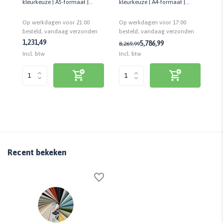
kleurkeuze | A5-formaat |
kleurkeuze | A4-formaat |
kl
Matte uitstraling | Zelfklevend
Matte uitstraling | Cashback
Ma
Op werkdagen voor 21:00
Op werkdagen voor 17:00
Op
bij retour
bij
n
besteld, vandaag verzonden
besteld, vandaag verzonden
be
1,23
1,49
1,
5,78
6,99
8,26
9,99
Incl. btw
Incl. btw
Inc
Recent bekeken