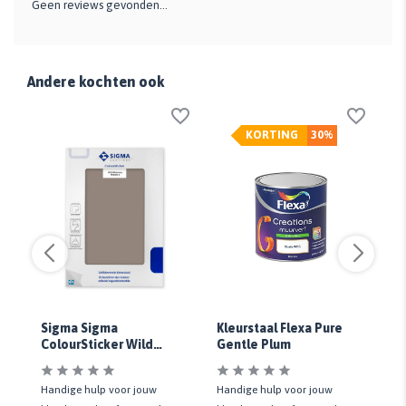
Geen reviews gevonden...
Andere kochten ook
KORTING
30%
r
Sigma Sigma
Kleurstaal Flexa Pure
Kl
ColourSticker Wild
Gentle Plum
Su
Wilderness PPG1019-5
t
Handige hulp voor jouw
Handige hulp voor jouw
Ha