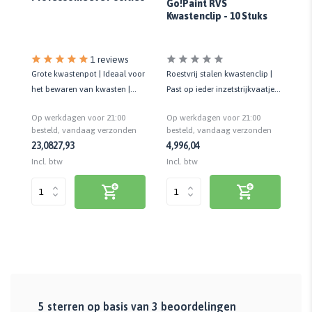
Go
Go!Paint RVS
S
Kwastenclip - 10 Stuks
100
1 reviews
Grote kwastenpot | Ideaal voor
Roestvrij stalen kwastenclip |
Vo
or
het bewaren van kwasten |
Past op ieder inzetstrijkvaatje |
kw
en
Maximaal 8 kwasten
10 stuks
te
Op werkdagen voor 21:00
Op werkdagen voor 21:00
Op
besteld, vandaag verzonden
besteld, vandaag verzonden
be
n
23,08
27,93
4,99
6,04
11
Incl. btw
Incl. btw
Inc
5
sterren op basis van
3
beoordelingen