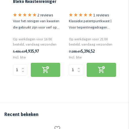
G
Bleko Kwastenreiniger
2 reviews
1 reviews
oor
Tip
Voor het reinigen van kwasten
Klassieke patentpuntkwast |
en
be
die gebruikt zijn voor verf op
Voor terpentinegedragen
bli
terpentinebasis | 500 ML
grond en lakverf | Kwaliteit
Op
Op werkdagen voor 16:00
Op werkdagen voor 21:00
standaard
n
be
besteld, vandaag verzonden
besteld, vandaag verzonden
4,93
5,97
5,39
6,52
8,
5,48
6,63
7,18
8,69
Inc
Incl. btw
Incl. btw
Recent bekeken