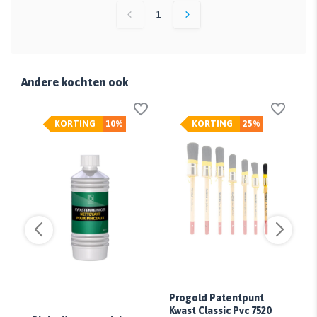
1
Andere kochten ook
KORTING
10%
KORTING
25%
Progold Patentpunt
Pr
Kwast Classic Pvc 7520