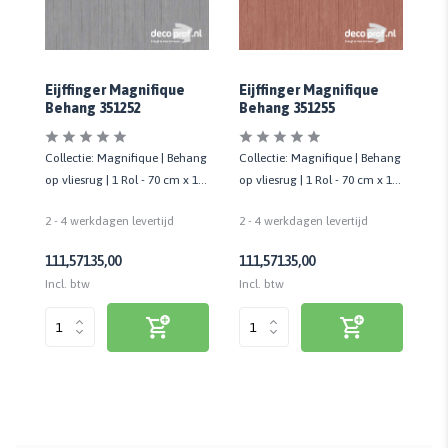
Eijffinger Magnifique
Eijffinger Magnifique
Ei
Behang 351252
Behang 351255
Be
ang
Collectie: Magnifique | Behang
Collectie: Magnifique | Behang
Co
 10
op vliesrug | 1 Rol - 70 cm x 10
op vliesrug | 1 Rol - 70 cm x 10
op 
mtr
mtr
mt
2 - 4 werkdagen levertijd
2 - 4 werkdagen levertijd
2 
111,57
135,00
111,57
135,00
11
Incl. btw
Incl. btw
Inc