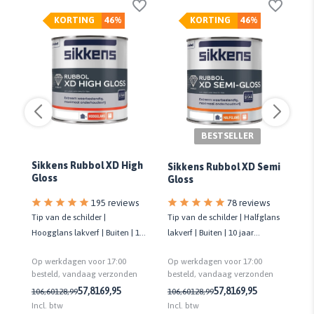
KORTING
46%
KORTING
46%
BESTSELLER
Sikkens Rubbol XD High
Si
Sikkens Rubbol XD Semi
Gloss
Ex
Gloss
78 reviews
195 reviews
Tip van de schilder | Halfglans
oor
Tip van de schilder |
Gro
lakverf | Buiten | 10 jaar
en
Hoogglans lakverf | Buiten | 10
pr
onderhoudsvrij | Biobased
jaar onderhoudsvrij | Biobased
la
Op werkdagen voor 17:00
Op werkdagen voor 17:00
Op
besteld, vandaag verzonden
n
besteld, vandaag verzonden
be
57,81
69,95
57,81
69,95
106,60
128,99
106,60
128,99
43
Incl. btw
Incl. btw
Inc