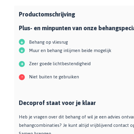
Zwarte muurverf
Oplosmiddelen
Afbreekmessen
Mat
Beige muurverf
Reserve messen
Productomschrijving
Vulmiddelen
Grondverf
Blauwe muurverf
Behangschaar
Houtrotvuller en houtreparatie
Plus- en minpunten van onze behangspecia
Top 10
Bekijk alle Kleuren
Foliesnijder
Muurreparatie en -plamuur
Binnen
Glassnijders
+
Behang op vliesrug
Universele vulmiddelen
Buiten
+
Muur en behang inlijmen beide mogelijk
Verfhulpmiddelen
Plamuur
Hout Grondverf
Overige
Overig
+
Multiprimer (Universeel)
Zeer goede lichtbestendigheid
Effectgereedschap
Bekijk alle Grondverf
Afdekmaterialen
-
Onderdeurtje
Niet buiten te gebruiken
Afdekvlies
Spuitbussen
Schildershulp
Beschermfolies
Lakspray
Reinigingsgereedschappen
Stucloper
Primer
Decoprof staat voor je klaar
Maskeerpapier
Glasreinigers
Hittebestendige Verf
Schildersstoffers
Heb je vragen over dit behang of wil je een advies ontv
Radiatorlak
Overige materialen
Sponzen
behangcombinaties? Je kunt altijd vrijblijvend contact 
Isoleerspray
Handige hulpmiddelen
Bezems en Stoffer en blik
Samen brengen ...