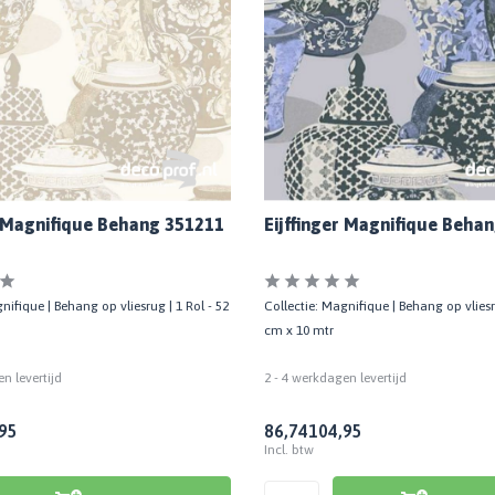
r Magnifique Behang 351211
Eijffinger Magnifique Beha
nifique | Behang op vliesrug | 1 Rol - 52
Collectie: Magnifique | Behang op vliesru
cm x 10 mtr
n levertijd
2 - 4 werkdagen levertijd
95
86,74
104,95
Incl. btw