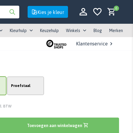
0
Kies je kleur
Kleurhulp
Keuzehulp
Winkels
Blog
Merken
Klantenservice
Account aanmaken
Account aanmaken
Proefstaal
cl. BTW
Toevoegen aan winkelwagen