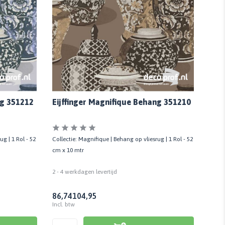
ng 351212
Eijffinger Magnifique Behang 351210
Eijf
g | 1 Rol - 52
Collectie: Magnifique | Behang op vliesrug | 1 Rol - 52
Collec
cm x 10 mtr
cm x 
2 - 4 werkdagen levertijd
2 - 4 
86,74
104,95
76,8
Incl. btw
Incl. 