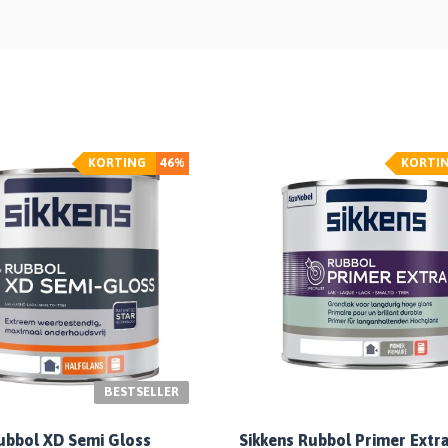
KORTING
46%
KORTI
BESTSELLER
Sikkens Rubbol Primer Extr
ubbol XD Semi Gloss