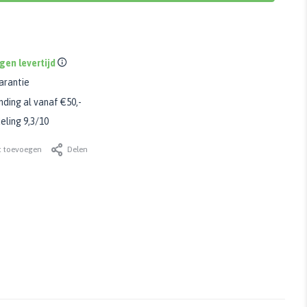
gen levertijd
arantie
nding al vanaf €50,-
ling 9,3/10
t toevoegen
Delen