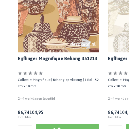
1221
Eijffinger Magnifique Behang 351213
Eijffinge
l - 52
Collectie: Magnifique | Behang op vliesrug | 1 Rol - 52
Collectie: Mag
cm x 10 mtr
cm x 10 mtr
2 - 4 werkdagen levertijd
2 - 4 werkdage
86,74
104,95
86,74
104,
Incl. btw
Incl. btw