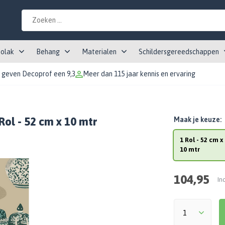
tolak
Behang
Materialen
Schildersgereedschappen
 geven Decoprof een 9,3
Meer dan 115 jaar kennis en ervaring
Rol - 52 cm x 10 mtr
Maak je keuze:
1 Rol - 52 cm x
10 mtr
104,95
In