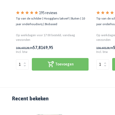
195 reviews
Tip van de sch
Tip van de schilder | Hoogglans lakverf | Buiten | 10
jaar onderhou
jaar onderhoudsvrij | Biobased
Op werkdagen
Op werkdagen voor 17:00 besteld, vandaag
verzonden
verzonden
57,81
69,95
106,60
128,99
106,60
128,99
Incl. btw
Incl. btw
Toevoegen
Recent bekeken