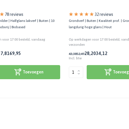
78 reviews
32 reviews
ilder | Halfglans lakverf | Buiten | 10
Grondverf | Buiten | Kwaliteit prof. | Gr
dsvrij | Biobased
langdurig hoge glans | Hout
 voor 17:00 besteld, vandaag
Op werkdagen voor 17:00 besteld, van
verzonden
57,81
69,95
28,20
34,12
43,38
52,49
Incl. btw
Toevoegen
Toevoeg