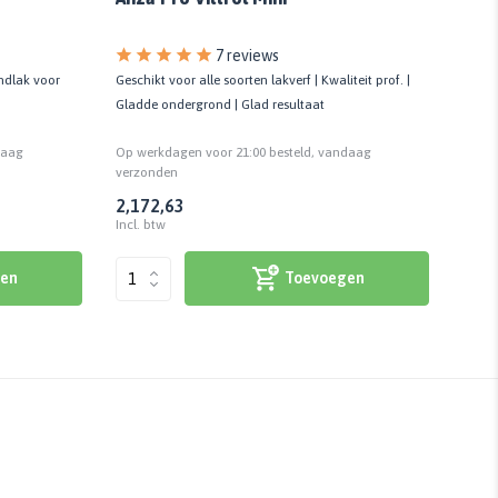
7 reviews
ondlak voor
Geschikt voor alle soorten lakverf | Kwaliteit prof. |
Tip v
Gladde ondergrond | Glad resultaat
Kwali
daag
Op werkdagen voor 21:00 besteld, vandaag
Op we
verzonden
verzo
2,17
2,63
247,5
Incl. btw
Incl. 
en
Toevoegen