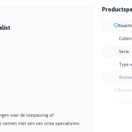
Productspec
Kwalite
list
Collec
Serie
Type 
Binne
Breedt
Hoogt
angen over de toepassing of
op nemen met een van onze specialisten.