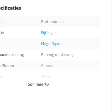
ificaties
it
Professioneel
tie
Eijffinger
Magnifique
wandbekleding
Behang op vliesrug
n/Buiten
Binnen
e
52 cm
Toon meer
e
10 m