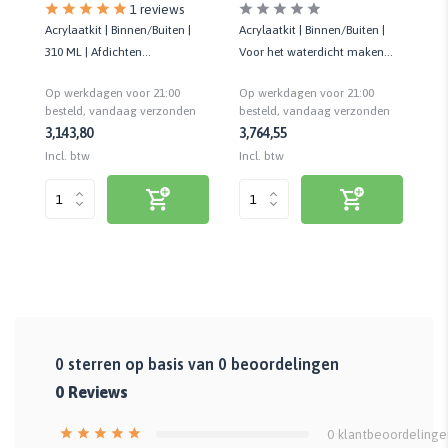
1 reviews
Acrylaatkit | Binnen/Buiten |
Acrylaatkit | Binnen/Buiten |
Ac
310 ML | Afdichten
Voor het waterdicht maken
Be
L
aansluitvoegen |
van voegen en scheuren | 310
ov
Op werkdagen voor 21:00
Op werkdagen voor 21:00
Op
Regenbestendig
ML
n
besteld, vandaag verzonden
besteld, vandaag verzonden
be
3,14
3,80
3,76
4,55
4,
Incl. btw
Incl. btw
Inc
0
sterren op basis van
0
beoordelingen
0
Reviews
0
klantbeoordelinge