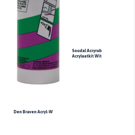
Soudal Acryrub
Acrylaatkit Wit
Den Braven Acryl-W
So
Ac