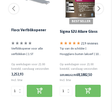
BESTSELLER
Pr
Flocx Verfblikopener
Sigma S2U Allure Gloss
219 reviews
Verfblikopener voor alle
Tip van de schilder |
Vi
en
verfblikken | 1 ST
Hoogglans buiten lakverf | 10
te
t
jaar onderhoudsvrij | 16,5
Ge
Op werkdagen voor 21:00
Op werkdagen voor 21:00
Op
m²/liter
n
besteld, vandaag verzonden
besteld, vandaag verzonden
be
3,25
3,93
68,18
82,50
109,88
132,95
3,
Incl. btw
Incl. btw
Inc