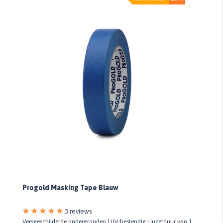
Progold Masking Tape Blauw
3 reviews
Versgeschilderde ondergronden | UV-bestendig | Inzetduur van 1