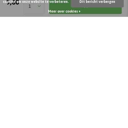
9,60
cookies om onze website te verbeteren.
Dit bericht verbergen
Op werkdagen voor 21:00 besteld, vandaag verzonden
Meer over cookies »
3,58
4,33
Incl. btw