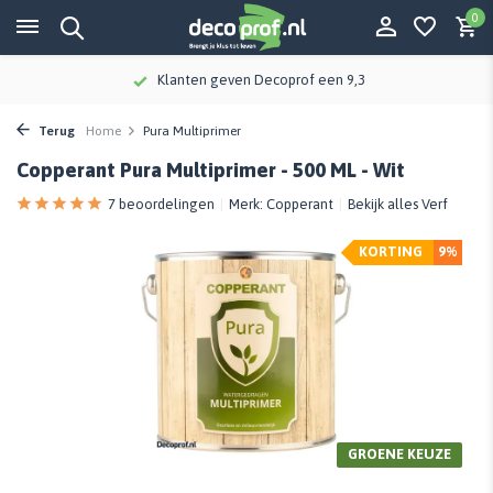
0
Meer dan 115 jaar kennis en ervaring
Terug
Home
Pura Multiprimer
Copperant Pura Multiprimer - 500 ML - Wit
7 beoordelingen
Merk:
Copperant
Bekijk alles Verf
KORTING
9%
GROENE KEUZE