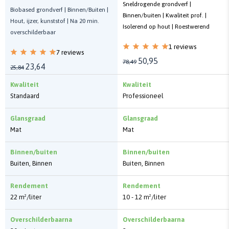
Sneldrogende grondverf |
Biobased grondverf | Binnen/Buiten |
Binnen/buiten | Kwaliteit prof. |
Hout, ijzer, kunststof | Na 20 min.
Isolerend op hout | Roestwerend
overschilderbaar
1 reviews
7 reviews
50,95
78,49
23,64
25,84
Kwaliteit
Kwaliteit
Standaard
Professioneel
Glansgraad
Glansgraad
Mat
Mat
Binnen/buiten
Binnen/buiten
Buiten, Binnen
Buiten, Binnen
Rendement
Rendement
22 m²/liter
10 - 12 m²/liter
Overschilderbaarna
Overschilderbaarna