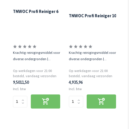
Pr
TNWOC Profi Reiniger 6
TNWOC Profi Reiniger 10
er
On
om
Krachtig reinigingsmiddel voor
Krachtig reinigingsmiddel voor
re
e
diverse ondergronden |
diverse ondergronden |
po
Verwijdert vet, roet, nicotine,
Verwijdert vet, roet, nicotine,
Op
Op werkdagen voor 21:00
Op werkdagen voor 21:00
agr
etc.
etc.
be
n
besteld, vandaag verzonden
besteld, vandaag verzonden
9,50
11,50
4,93
5,96
30
Inc
Incl. btw
Incl. btw