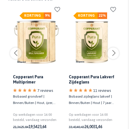
KORTING
9%
KORTING
22%
Copperant Pura
Copperant Pura Lakverf
An
Multiprimer
Zijdeglans
7 reviews
11 reviews
|
Biobased grondverf |
Biobased zijdeglans lakverf |
Ge
Binnen/Buiten | Hout, ijzer,
Binnen/Buiten | Hout | 7 jaar
lak
kunststof | Na 20 min.
onderhoudsarm | 22,5 m²/liter
Gl
Op werkdagen voor 16:00
Op werkdagen voor 16:00
Op
overschilderbaar
re
n
besteld, vandaag verzonden
besteld, vandaag verzonden
be
2,
19,54
23,64
26,00
31,46
21,36
25,84
33,41
40,43