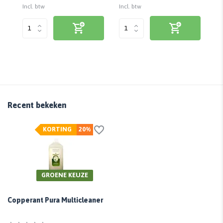
Incl. btw
Incl. btw
Inc
Recent bekeken
KORTING
20%
GROENE KEUZE
Copperant Pura Multicleaner