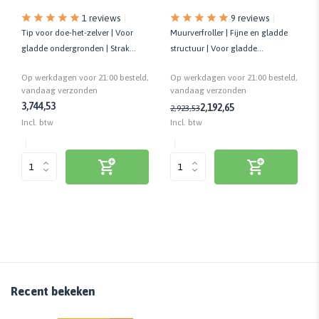
1 reviews
9 reviews
Tip voor doe-het-zelver | Voor
Muurverfroller | Fijne en gladde
gladde ondergronden | Strak
structuur | Voor gladde
resultaat | 10 cm | 2 stuks
ondergronden | Kwaliteit prof.
Op werkdagen voor 21:00 besteld,
Op werkdagen voor 21:00 besteld,
vandaag verzonden
vandaag verzonden
3,74
4,53
2,19
2,65
2,92
3,53
Incl. btw
Incl. btw
Recent bekeken