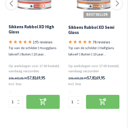
BESTSELLER
Sikkens Rubbol XD High
Sikkens Rubbol XD Semi
Gloss
Gloss
195 reviews
78 reviews
Tip van de schilder | Hoogglans
Tip van de schilder | Halfglans
lakverf | Buiten | 10 jaar
lakverf | Buiten | 10 jaar
onderhoudsvrij | Biobased
onderhoudsvrij | Biobased
Op werkdagen voor 17:00 besteld,
Op werkdagen voor 17:00 besteld,
vandaag verzonden
vandaag verzonden
57,81
69,95
57,81
69,95
106,60
128,99
106,60
128,99
Incl. btw
Incl. btw