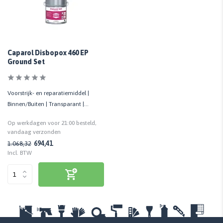
Caparol Disbopox 460 EP
Ground Set
Voorstrijk- en reparatiemiddel |
Binnen/Buiten | Transparant |
Minerale vloeroppervlakken
Op werkdagen voor 21:00 besteld,
vandaag verzonden
694,41
1.068,32
Incl. BTW