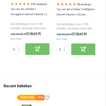
195 reviews
78 reviews
Tip van de schilder |
Gro
Tip van de schilder | Halfglans
 op
Hoogglans lakverf | Buiten | 10
pr
lakverf | Buiten | 10 jaar
jaar onderhoudsvrij | Biobased
la
onderhoudsvrij | Biobased
Op werkdagen voor 17:00
Op
Op werkdagen voor 17:00
n
besteld, vandaag verzonden
be
besteld, vandaag verzonden
57,81
69,95
57,81
69,95
106,60
128,99
43
106,60
128,99
Incl. btw
Inc
Incl. btw
Recent bekeken
KORTING
35%