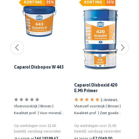
KORTING
35%
KORTING
35%
Caparol Disbopox W 443
Ca
Caparol Disboxid 420
PU
E.Mi Primer
1 reviews
Vloervoorstrijk | Binnen |
Vloerverf voorstrijk | Binnen |
Sli
Kwaliteit prof. | Voor minerale
Kwaliteit prof. | Zeer goede
ge
vloeroppervlakken | 5 LTR
hechting op beton
in
Op werkdagen voor 21:00
Op werkdagen voor 21:00
Op
be
n
besteld, vandaag verzonden
besteld, vandaag verzonden
be
Bu
164,19
198,67
57,02
69,00
252,60
305,65
87,74
106,16
95