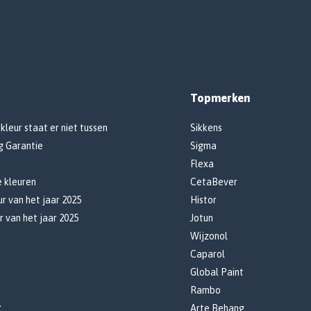
Topmerken
 kleur staat er niet tussen
Sikkens
g Garantie
Sigma
Flexa
e kleuren
CetaBever
r van het jaar 2025
Histor
r van het jaar 2025
Jotun
Wijzonol
Caparol
Global Paint
Rambo
r
Arte Behang