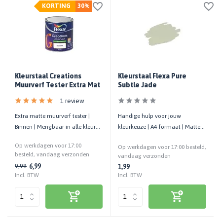
KORTING
30%
Kleurstaal Creations
Kleurstaal Flexa Pure
Muurverf Tester Extra Mat
Subtle Jade
1 review
Extra matte muurverf tester |
Handige hulp voor jouw
Binnen | Mengbaar in alle kleuren
kleurkeuze | A4-formaat | Matte
| 2 m²/potje
uitstraling | Cashback bij retour
Op werkdagen voor 17:00
Op werkdagen voor 17:00 besteld,
besteld, vandaag verzonden
vandaag verzonden
6,99
9,99
1,99
Incl. BTW
Incl. BTW