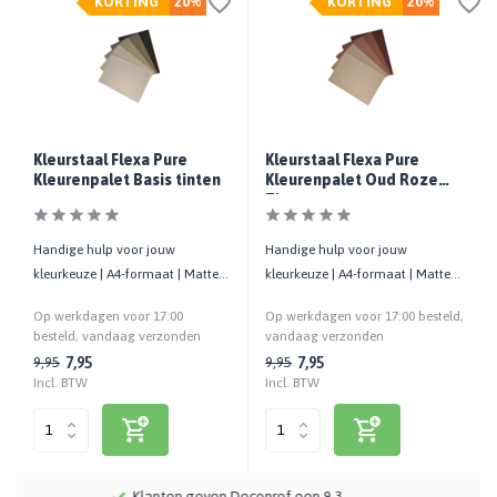
KORTING
20%
KORTING
20%
Kleurstaal Flexa Pure
Kleurstaal Flexa Pure
Kleurenpalet Basis tinten
Kleurenpalet Oud Roze
Tinten
Handige hulp voor jouw
Handige hulp voor jouw
kleurkeuze | A4-formaat | Matte
kleurkeuze | A4-formaat | Matte
uitstraling | Cashback bij retour
uitstraling | Cashback bij retour
Op werkdagen voor 17:00
Op werkdagen voor 17:00 besteld,
besteld, vandaag verzonden
vandaag verzonden
7,95
7,95
9,95
9,95
Incl. BTW
Incl. BTW
Meer dan 115 jaar kennis en ervaring