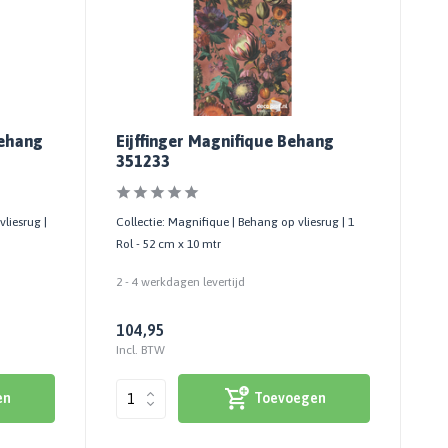
Behang
Eijffinger Magnifique Behang
351233
vliesrug |
Collectie: Magnifique | Behang op vliesrug | 1
Rol - 52 cm x 10 mtr
2 - 4 werkdagen levertijd
104,95
Incl. BTW
en
Toevoegen