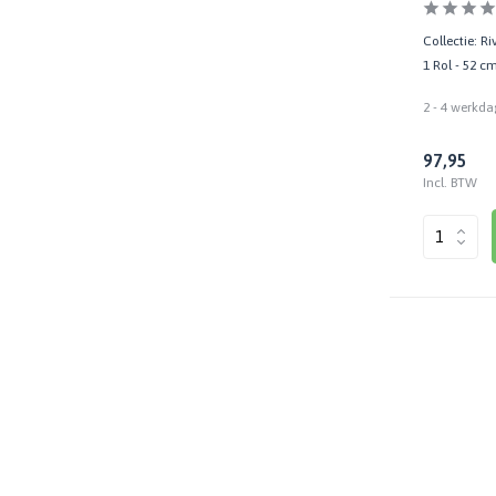
Collectie: R
1 Rol - 52 c
2 - 4 werkda
97,95
Incl. BTW