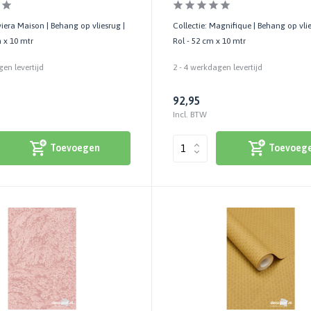
iviera Maison | Behang op vliesrug |
Collectie: Magnifique | Behang op vlie
m x 10 mtr
Rol - 52 cm x 10 mtr
gen levertijd
2 - 4 werkdagen levertijd
92,95
Incl. BTW
Toevoegen
Toevoeg