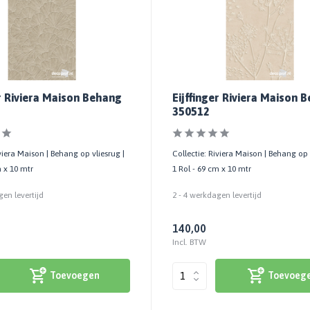
er Riviera Maison Behang
Eijffinger Riviera Maison 
350512
iviera Maison | Behang op vliesrug |
Collectie: Riviera Maison | Behang op 
m x 10 mtr
1 Rol - 69 cm x 10 mtr
gen levertijd
2 - 4 werkdagen levertijd
140,00
Incl. BTW
Toevoegen
Toevoeg