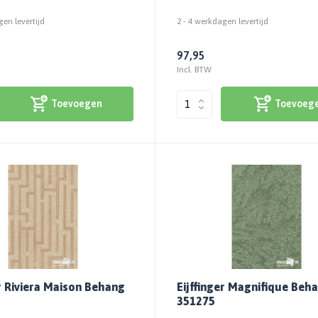
gen levertijd
2 - 4 werkdagen levertijd
97,95
Incl. BTW
Toevoegen
Toevoeg
er Riviera Maison Behang
Eijffinger Magnifique Beh
351275