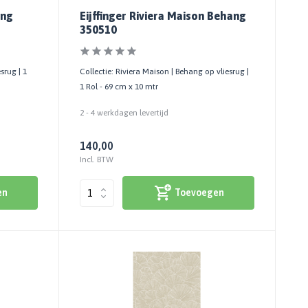
ang
Eijffinger Riviera Maison Behang
350510
srug | 1
Collectie: Riviera Maison | Behang op vliesrug |
1 Rol - 69 cm x 10 mtr
2 - 4 werkdagen levertijd
140,00
Incl. BTW
en
Toevoegen