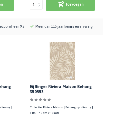
en
Toevoegen
ecoprof een 9,3
Meer dan 115 jaar kennis en ervaring
Behang
Eijffinger Riviera Maison Behang
350553
vliesrug |
Collectie: Riviera Maison | Behang op vliesrug |
1 Rol - 52 cm x 10 mtr