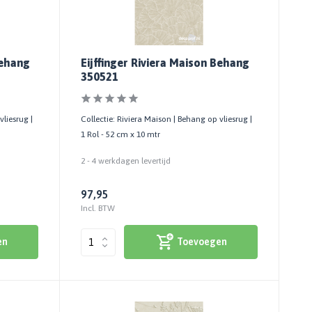
Behang
Eijffinger Riviera Maison Behang
350521
vliesrug |
Collectie: Riviera Maison | Behang op vliesrug |
1 Rol - 52 cm x 10 mtr
2 - 4 werkdagen levertijd
97,95
Incl. BTW
en
Toevoegen