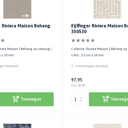
er Riviera Maison Behang
Eijffinger Riviera Maison 
350530
iviera Maison | Behang op vliesrug |
Collectie: Riviera Maison | Behang op 
m x 10 mtr
1 Rol - 52 cm x 10 mtr
gen levertijd
2 - 4 werkdagen levertijd
97,95
Incl. BTW
Toevoegen
Toevoeg