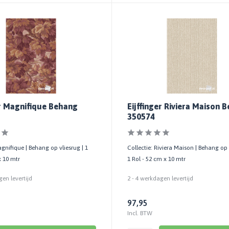
er Magnifique Behang
Eijffinger Riviera Maison 
350574
agnifique | Behang op vliesrug | 1
Collectie: Riviera Maison | Behang op 
x 10 mtr
1 Rol - 52 cm x 10 mtr
gen levertijd
2 - 4 werkdagen levertijd
97,95
Incl. BTW