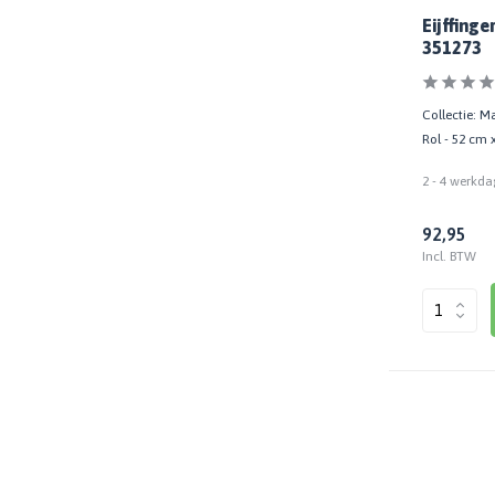
Eijffing
351273
Collectie: M
Rol - 52 cm 
2 - 4 werkda
92,95
Incl. BTW