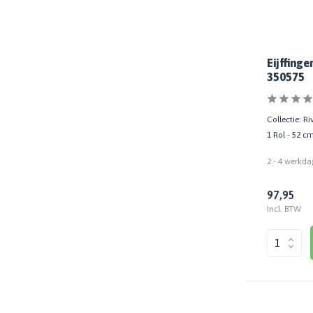
Eijffing
350575
Collectie: R
1 Rol - 52 c
2 - 4 werkda
97,95
Incl. BTW