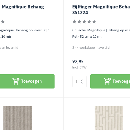
er Magnifique Behang
Eijffinger Magnifique Beh
351224
agnifique | Behang op vliesrug | 1
Collectie: Magnifique | Behang op vlie
x 10 mtr
Rol - 52 cm x 10 mtr
gen levertijd
2 - 4 werkdagen levertijd
92,95
Incl. BTW
Toevoegen
Toevoeg