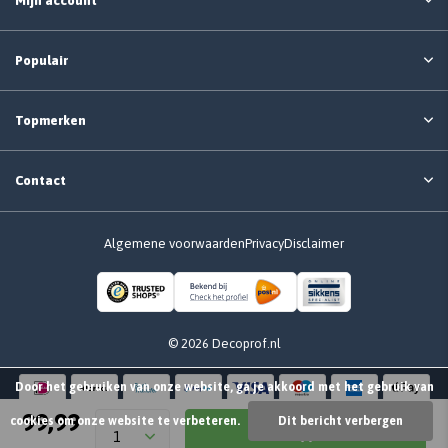
Mijn account
Populair
Topmerken
Contact
Algemene voorwaarden
Privacy
Disclaimer
© 2026 Decoprof.nl
Door het gebruiken van onze website, ga je akkoord met het gebruik van
99,99
cookies om onze website te verbeteren.
Dit bericht verbergen