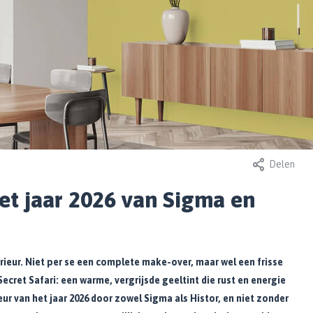
25
Door Melissa, Laatst bijgewerkt op: 18 juni
Door Melissa, Laats
Delen
2026
december 2025
an
Behang in de
RAL gebro
het jaar 2026 van Sigma en
je
slaapkamer: tips &
klassieke 
inspiratie
Lees meer
terieur. Niet per se een complete make-over, maar wel een frisse
Lees meer
 Secret Safari: een warme, vergrijsde geeltint die rust en energie
ur van het jaar 2026 door zowel Sigma als Histor, en niet zonder