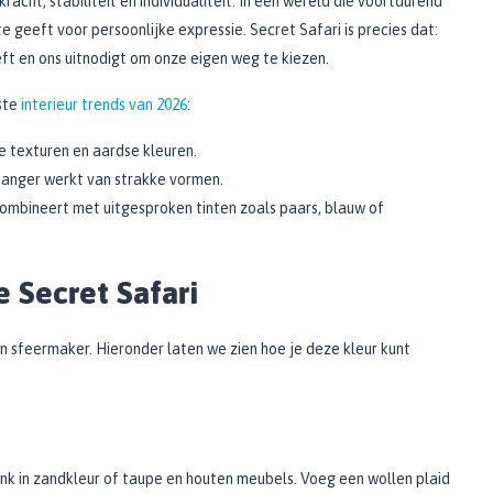
acht, stabiliteit en individualiteit. In een wereld die voortdurend
 geeft voor persoonlijke expressie. Secret Safari is precies dat:
eft en ons uitnodigt om onze eigen weg te kiezen.
kste
interieur trends van 2026
:
 texturen en aardse kleuren.
hanger werkt van strakke vormen.
ombineert met uitgesproken tinten zoals paars, blauw of
je Secret Safari
een sfeermaker. Hieronder laten we zien hoe je deze kleur kunt
nk in zandkleur of taupe en houten meubels. Voeg een wollen plaid