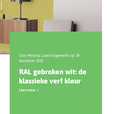
t bijgewerkt op: 24
Door Marie-elisa, Laatst bijgewerkt op: 25
september 2025
ken wit: de
Ontdek de kracht van
verf kleur
verfkleuren: zo kies je
de juiste kleur voor
jouw huis
Lees meer