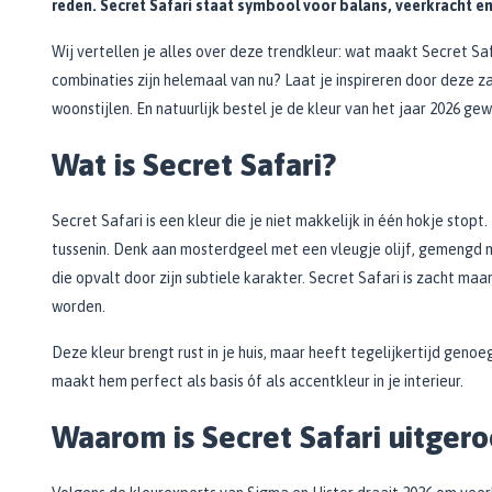
reden. Secret Safari staat symbool voor balans, veerkracht en
Zwarte muurverf
Oplosmiddelen
Afbreekmessen
Mat
Beige muurverf
Reserve messen
Wij vertellen je alles over deze trendkleur: wat maakt Secret Saf
Vulmiddelen
Grondverf
Blauwe muurverf
Behangschaar
combinaties zijn helemaal van nu? Laat je inspireren door deze z
Houtrotvuller en houtreparatie
Top 10
Bekijk alle Kleuren
Foliesnijder
woonstijlen. En natuurlijk bestel je de kleur van het jaar 2026 ge
Muurreparatie en -plamuur
Binnen
Glassnijders
Wat is Secret Safari?
Universele vulmiddelen
Buiten
Verfhulpmiddelen
Plamuur
Hout Grondverf
Overige
Overig
Secret Safari is een kleur die je niet makkelijk in één hokje stopt.
Multiprimer (Universeel)
tussenin. Denk aan mosterdgeel met een vleugje olijf, gemengd me
Effectgereedschap
Bekijk alle Grondverf
Afdekmaterialen
die opvalt door zijn subtiele karakter. Secret Safari is zacht maa
Onderdeurtje
Afdekvlies
worden.
Spuitbussen
Schildershulp
Beschermfolies
Lakspray
Deze kleur brengt rust in je huis, maar heeft tegelijkertijd genoe
Reinigingsgereedschappen
Stucloper
Primer
maakt hem perfect als basis óf als accentkleur in je interieur.
Maskeerpapier
Glasreinigers
Hittebestendige Verf
Schildersstoffers
Waarom is Secret Safari uitgero
Radiatorlak
Overige materialen
Sponzen
Isoleerspray
Handige hulpmiddelen
Bezems en Stoffer en blik