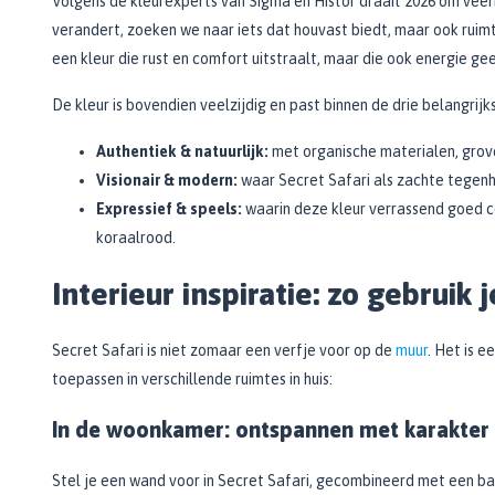
Volgens de kleurexperts van Sigma en Histor draait 2026 om veerkr
Bekijk alle Spuitbussen
Afbijtmiddelen
Poetsdoeken
verandert, zoeken we naar iets dat houvast biedt, maar ook ruimte
Beschermingsmiddelen
Vloerverven
een kleur die rust en comfort uitstraalt, maar die ook energie ge
Overige gereedschappen
Wegwerpartikelen
Vloerverf
Additieven
Spackmessen
De kleur is bovendien veelzijdig en past binnen de drie belangrij
Betonverf
Bekijk alle Overige materialen
Spanen
Wegenverf
Authentiek & natuurlijk:
met organische materialen, grove
Televerlengstok
Garagevloer verf
Visionair & modern:
waar Secret Safari als zachte tegen
Handgereedschap
Voorstrijk en primer
Expressief & speels:
waarin deze kleur verrassend goed c
Mengstaven
koraalrood.
Bekijk alle Vloerverven
Interieur inspiratie: zo gebruik 
Speciale verf
Duurzame verf
Secret Safari is niet zomaar een verfje voor op de
muur
. Het is 
Tegelverf
toepassen in verschillende ruimtes in huis:
Schoolbord- en magneetverf
Kassenwit
In de woonkamer: ontspannen met karakter
Dakcoating
Bekijk alle Speciale verf
Stel je een wand voor in Secret Safari, gecombineerd met een ba