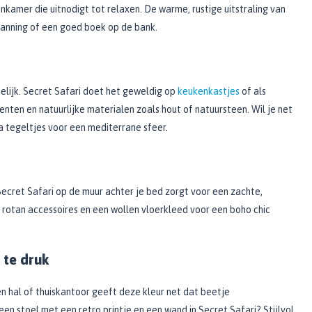
nkamer die uitnodigt tot relaxen. De warme, rustige uitstraling van
panning of een goed boek op de bank.
iselijk. Secret Safari doet het geweldig op
keukenkastjes
of als
ten en natuurlijke materialen zoals hout of natuursteen. Wil je net
 tegeltjes voor een mediterrane sfeer.
cret Safari op de muur achter je bed zorgt voor een zachte,
otan accessoires en een wollen vloerkleed voor een boho chic
 te druk
en hal of thuiskantoor geeft deze kleur net dat beetje
een stoel met een retro printje en een wand in Secret Safari? Stijlvol