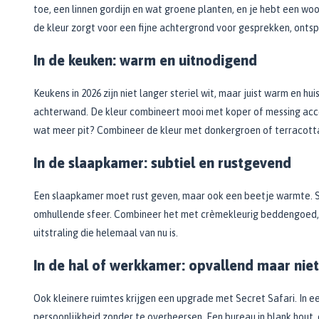
toe, een linnen gordijn en wat groene planten, en je hebt een woo
de kleur zorgt voor een fijne achtergrond voor gesprekken, onts
In de keuken: warm en uitnodigend
Keukens in 2026 zijn niet langer steriel wit, maar juist warm en hu
achterwand. De kleur combineert mooi met koper of messing accen
wat meer pit? Combineer de kleur met donkergroen of terracotta
In de slaapkamer: subtiel en rustgevend
Een slaapkamer moet rust geven, maar ook een beetje warmte. Se
omhullende sfeer. Combineer het met crèmekleurig beddengoed, r
uitstraling die helemaal van nu is.
In de hal of werkkamer: opvallend maar niet
Ook kleinere ruimtes krijgen een upgrade met Secret Safari. In e
persoonlijkheid zonder te overheersen. Een bureau in blank hout, 