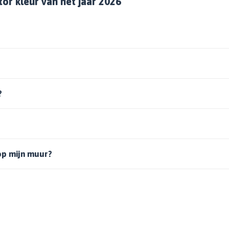
or kleur van het jaar 2026
?
op mijn muur?