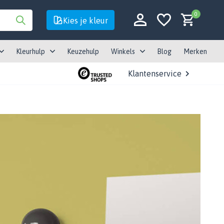
0
Kies je kleur
Kleurhulp
Keuzehulp
Winkels
Blog
Merken
Klantenservice
Account aanmaken
Account aanmaken