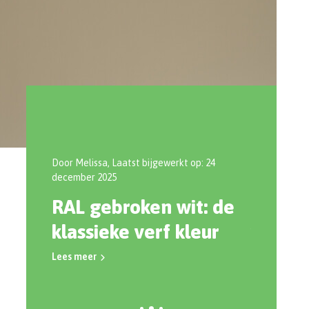
 18 juni
Door Melissa, Laatst bijgewerkt op: 24
Door Colin, L
december 2025
2025
RAL gebroken wit: de
Secret
 &
klassieke verf kleur
van he
Sigma 
Lees meer
Lees meer