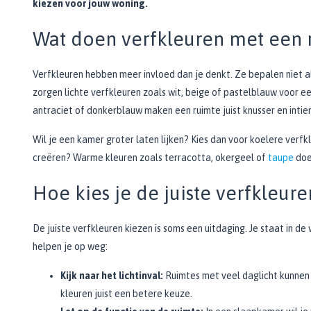
kiezen voor jouw woning.
Zwarte muurverf
Oplosmiddelen
Afbreekmessen
Mat
Beige muurverf
Reserve messen
Wat doen verfkleuren met een 
Vulmiddelen
Grondverf
Blauwe muurverf
Behangschaar
Houtrotvuller en houtreparatie
Top 10
Bekijk alle Kleuren
Foliesnijder
Verfkleuren hebben meer invloed dan je denkt. Ze bepalen niet all
Muurreparatie en -plamuur
Binnen
Glassnijders
zorgen lichte verfkleuren zoals wit, beige of pastelblauw voor ee
Universele vulmiddelen
Buiten
antraciet of donkerblauw maken een ruimte juist knusser en intie
Verfhulpmiddelen
Plamuur
Hout Grondverf
Overige
Overig
Wil je een kamer groter laten lijken? Kies dan voor koelere verfkle
Multiprimer (Universeel)
creëren? Warme kleuren zoals terracotta, okergeel of
taupe
doe
Effectgereedschap
Bekijk alle Grondverf
Afdekmaterialen
Onderdeurtje
Hoe kies je de juiste verfkleure
Afdekvlies
Spuitbussen
Schildershulp
Beschermfolies
Lakspray
Reinigingsgereedschappen
Stucloper
De juiste verfkleuren kiezen is soms een uitdaging. Je staat in de 
Primer
helpen je op weg:
Maskeerpapier
Glasreinigers
Hittebestendige Verf
Schildersstoffers
Radiatorlak
Kijk naar het lichtinval:
Ruimtes met veel daglicht kunnen 
Overige materialen
Sponzen
kleuren juist een betere keuze.
Isoleerspray
Handige hulpmiddelen
Bezems en Stoffer en blik