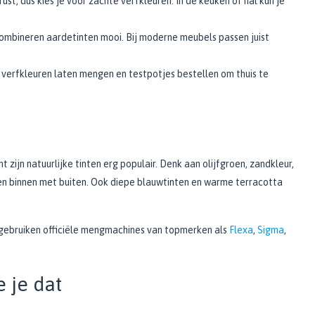
ust, dus kies je voor zachte verfkleuren. In de keuken of hal kun je
mbineren aardetinten mooi. Bij moderne meubels passen juist
 verfkleuren laten mengen en testpotjes bestellen om thuis te
t zijn natuurlijke tinten erg populair. Denk aan olijfgroen, zandkleur,
den binnen met buiten. Ook diepe blauwtinten en warme terracotta
gebruiken officiële mengmachines van topmerken als
Flexa
,
Sigma
,
 je dat