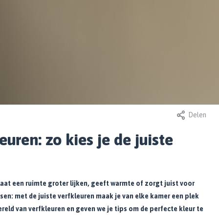
Delen
in, Laatst bijgewerkt op: 3 oktober
Door Melissa, Laatst bijgewerkt op:
2026
uren: zo kies je de juiste
et Safari: dé kleur
Behang in de
het jaar 2026 van
slaapkamer: tips
a en Histor
inspiratie
 laat een ruimte groter lijken, geeft warmte of zorgt juist voor
sen: met de juiste verfkleuren maak je van elke kamer een plek
er
Lees meer
ereld van verfkleuren en geven we je tips om de perfecte kleur te