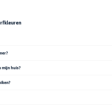
erfkleuren
mer?
n mijn huis?
uiken?