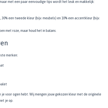
 maar met een paar eenvoudige tips wordt het leuk en makkelijk:
r), 30% een tweede kleur (bijv. meubels) en 10% een accentkleur (bijv.
oen met roze, maar houd het in balans.
ren
este merken:
aat
palet
die je voor ogen hebt. Wij mengen jouw gekozen kleur met de originele
met je op.