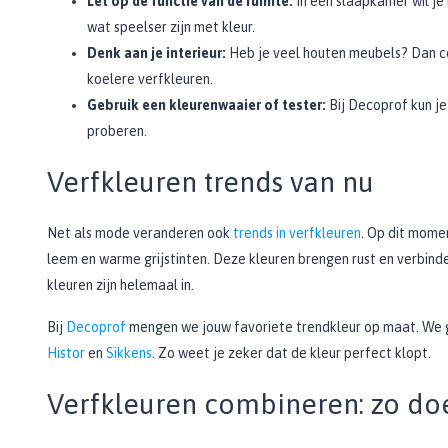
Let op de functie van de ruimte:
In een slaapkamer wil je r
Bekijk alle Spuitbussen
Afbijtmiddelen
Poetsdoeken
wat speelser zijn met kleur.
Beschermingsmiddelen
Vloerverven
Denk aan je interieur:
Heb je veel houten meubels? Dan co
Overige gereedschappen
Wegwerpartikelen
Vloerverf
koelere verfkleuren.
Additieven
Spackmessen
Betonverf
Gebruik een kleurenwaaier of tester:
Bij Decoprof kun je
Bekijk alle Overige materialen
Spanen
proberen.
Wegenverf
Televerlengstok
Garagevloer verf
Verfkleuren trends van nu
Handgereedschap
Voorstrijk en primer
Mengstaven
Bekijk alle Vloerverven
Net als mode veranderen ook
trends in verfkleuren
. Op dit momen
leem en warme grijstinten. Deze kleuren brengen rust en verbin
Speciale verf
kleuren zijn helemaal in.
Duurzame verf
Tegelverf
Bij
Decoprof
mengen we jouw favoriete trendkleur op maat. We 
Schoolbord- en magneetverf
Histor
en
Sikkens
. Zo weet je zeker dat de kleur perfect klopt.
Kassenwit
Verfkleuren combineren: zo doe
Dakcoating
Bekijk alle Speciale verf