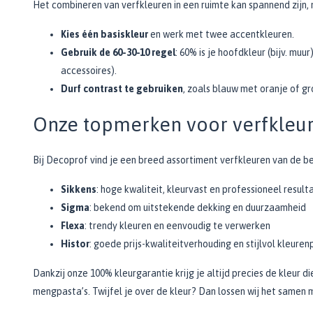
Het combineren van verfkleuren in een ruimte kan spannend zijn,
Kies één basiskleur
en werk met twee accentkleuren.
Gebruik de 60-30-10 regel
: 60% is je hoofdkleur (bijv. muu
accessoires).
Durf contrast te gebruiken
, zoals blauw met oranje of gr
Onze topmerken voor verfkleu
Bij Decoprof vind je een breed assortiment verfkleuren van de b
Sikkens
: hoge kwaliteit, kleurvast en professioneel result
Sigma
: bekend om uitstekende dekking en duurzaamheid
Flexa
: trendy kleuren en eenvoudig te verwerken
Histor
: goede prijs-kwaliteitverhouding en stijlvol kleuren
Dankzij onze 100% kleurgarantie krijg je altijd precies de kleur 
mengpasta’s. Twijfel je over de kleur? Dan lossen wij het samen 