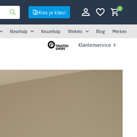
0
Kies je kleur
Kleurhulp
Keuzehulp
Winkels
Blog
Merken
Klantenservice
Account aanmaken
Account aanmaken