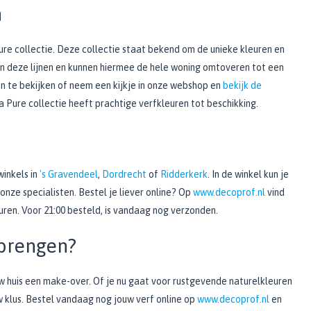
n
ure collectie. Deze collectie staat bekend om de unieke kleuren en
van deze lijnen en kunnen hiermee de hele woning omtoveren tot een
en te bekijken of neem een kijkje in onze webshop en
bekijk de
a Pure collectie heeft prachtige verfkleuren tot beschikking.
winkels in
's Gravendeel
,
Dordrecht
of
Ridderkerk
. In de winkel kun je
nze specialisten. Bestel je liever online? Op
www.decoprof.nl
vind
uren. Voor 21:00 besteld, is vandaag nog verzonden.
 brengen?
uw huis een make-over. Of je nu gaat voor rustgevende naturelkleuren
uw klus. Bestel vandaag nog jouw verf online op
www.decoprof.nl
en