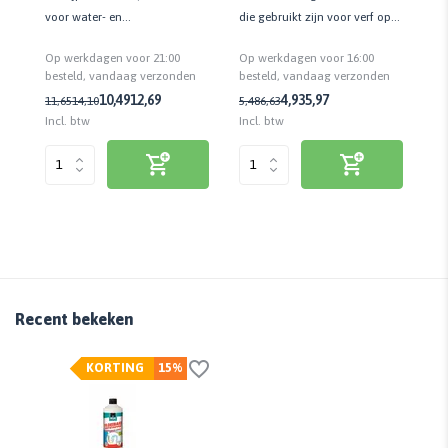
kt
voor water- en
Ho
die gebruikt zijn voor verf op
terpentinegedragen verven |
ja
terpentinebasis | 500 ML
Op werkdagen voor 21:00
Op
Op werkdagen voor 16:00
Kwaliteit prof.
n
besteld, vandaag verzonden
be
besteld, vandaag verzonden
10,49
12,69
4,93
5,97
11,65
14,10
10
5,48
6,63
Incl. btw
Inc
Incl. btw
Recent bekeken
KORTING
15%