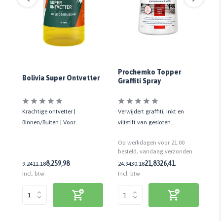
Pr
e
V
Prochemko Topper
Bolivia Super Ontvetter
Graffiti Spray
Verwijdert graffiti, inkt en
Ve
Krachtige ontvetter |
ang
viltstift van gesloten
sy
Binnen/Buiten | Voor
.
oppervlakken | Binnen/Buiten |
ol
hardnekkige vervuiling | 1 liter
Op werkdagen voor 21:00
Op
500 ML
me
n
besteld, vandaag verzonden
be
21,83
26,41
8,25
9,98
24,94
30,18
9,
9,24
11,18
Incl. btw
Inc
Incl. btw