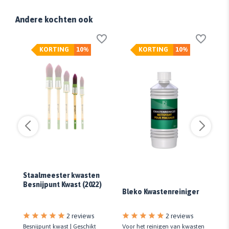
Andere kochten ook
KORTING
10%
KORTING
10%
Si
Staalmeester kwasten
Gl
Besnijpunt Kwast (2022)
La
Bleko Kwastenreiniger
2 reviews
2 reviews
Besnijpunt kwast | Geschikt
Ti
Voor het reinigen van kwasten