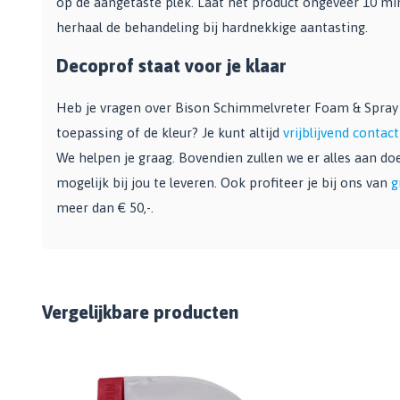
op de aangetaste plek. Laat het product ongeveer 10 mi
Bekijk alle Spuitbussen
Afbijtmiddelen
Poetsdoeken
herhaal de behandeling bij hardnekkige aantasting.
Beschermingsmiddelen
Vloerverven
Overige gereedschappen
Wegwerpartikelen
Decoprof staat voor je klaar
Vloerverf
Additieven
Spackmessen
Betonverf
Heb je vragen over Bison Schimmelvreter Foam & Spray o
Bekijk alle Overige materialen
Spanen
Wegenverf
toepassing of de kleur? Je kunt altijd
vrijblijvend conta
Televerlengstok
Garagevloer verf
We helpen je graag. Bovendien zullen we er alles aan d
Handgereedschap
Voorstrijk en primer
mogelijk bij jou te leveren. Ook profiteer je bij ons van
g
Mengstaven
Bekijk alle Vloerverven
meer dan € 50,-.
Speciale verf
Duurzame verf
Tegelverf
Schoolbord- en magneetverf
Vergelijkbare producten
Kassenwit
Dakcoating
Bekijk alle Speciale verf