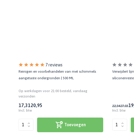
7 reviews
Verwijdert li
Reinigen en voorbehandelen van met schimmels
siliconenreste
aangetaste ondergronden | 500 ML
Op werkdagen voor 21:00 besteld, vandaag
verzonden
19
17,31
20,95
22,34
27,03
Incl. btw
Incl. btw
Toevoegen