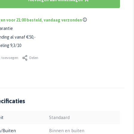
en voor 21:00 besteld, vandaag verzonden
arantie
nding al vanaf €50,-
ling 9,3/10
t toevoegen
Delen
ificaties
it
Standaard
/Buiten
Binnen en buiten