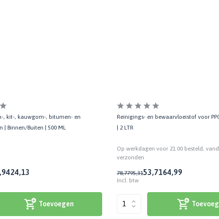
jm-, kit-, kauwgom-, bitumen- en
Reinigings- en bewaarvloeistof voor P
n | Binnen/Buiten | 500 ML
| 2 LTR
Op werkdagen voor 21:00 besteld, van
verzonden
,94
24,13
53,71
64,99
78,77
95,31
Incl. btw
Toevoegen
Toevoeg