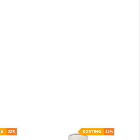
NG
32%
KORTING
25%