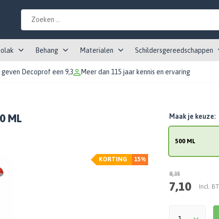
tolak
Behang
Materialen
Schildersgereedschappen
 geven Decoprof een 9,3
Meer dan 115 jaar kennis en ervaring
00 ML
Maak je keuze:
500 ML
KORTING
15%
8,35
7,10
Incl. 