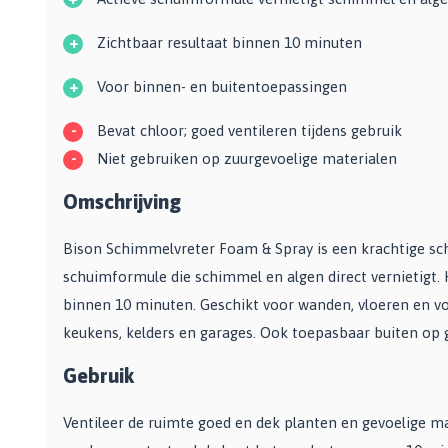
Zwarte muurverf
Oplosmiddelen
Afbreekmessen
Mat
+
Zichtbaar resultaat binnen 10 minuten
Beige muurverf
Reserve messen
Vulmiddelen
Grondverf
Blauwe muurverf
Behangschaar
+
Voor binnen- en buitentoepassingen
Houtrotvuller en houtreparatie
Top 10
Bekijk alle Kleuren
Foliesnijder
Muurreparatie en -plamuur
Binnen
Glassnijders
-
Bevat chloor; goed ventileren tijdens gebruik
Universele vulmiddelen
Buiten
-
Niet gebruiken op zuurgevoelige materialen
Verfhulpmiddelen
Plamuur
Hout Grondverf
Omschrijving
Overige
Overig
Multiprimer (Universeel)
Effectgereedschap
Bekijk alle Grondverf
Afdekmaterialen
Bison Schimmelvreter Foam & Spray is een krachtige sc
Onderdeurtje
Afdekvlies
schuimformule die schimmel en algen direct vernietigt. 
Spuitbussen
Schildershulp
Beschermfolies
binnen 10 minuten. Geschikt voor wanden, vloeren en vo
Lakspray
Reinigingsgereedschappen
Stucloper
keukens, kelders en garages. Ook toepasbaar buiten op 
Primer
Maskeerpapier
Glasreinigers
Hittebestendige Verf
Gebruik
Schildersstoffers
Radiatorlak
Overige materialen
Sponzen
Ventileer de ruimte goed en dek planten en gevoelige ma
Isoleerspray
Handige hulpmiddelen
Bezems en Stoffer en blik