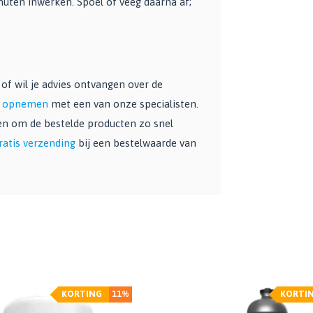
nuten inwerken. Spoel of veeg daarna af;
f wil je advies ontvangen over de
ct opnemen
met een van onze specialisten.
oen om de bestelde producten zo snel
ratis verzending
bij een bestelwaarde van
KORTING
11%
KORTI