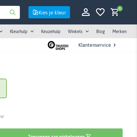
0
Kies je kleur
Kleurhulp
Keuzehulp
Winkels
Blog
Merken
Klantenservice
Account aanmaken
Account aanmaken
BTW
Toevoegen aan winkelwagen