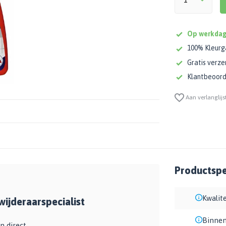
Op werkdag
100% Kleurg
Gratis verze
Klantbeoorde
Aan verlanglijs
Productspec
Kwalite
ijderaarspecialist
Binnen
n direct