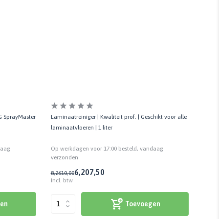
Laminaatreiniger | Kwaliteit prof. | Geschikt voor alle
PG SprayMaster
100% 
laminaatvloeren | 1 liter
razend
Op werkdagen voor 17:00 besteld, vandaag
daag
Op we
verzonden
verzo
6,20
7,50
35,1
8,26
10,00
Incl. btw
Incl. 
Toevoegen
en