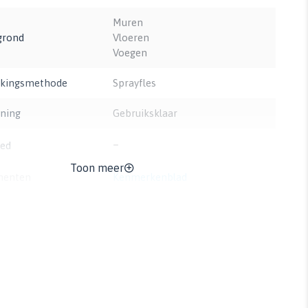
Muren
grond
Vloeren
Voegen
rkingsmethode
Sprayfles
ning
Gebruiksklaar
-
ed
Toon meer
menten
Kenmerkenblad