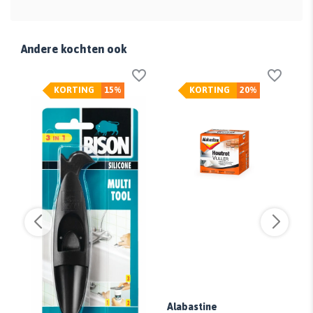
Andere kochten ook
KORTING
15%
KORTING
20%
r
Alabastine
Ea