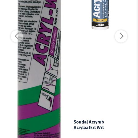
Soudal Acryrub
Bi
Acrylaatkit Wit
An