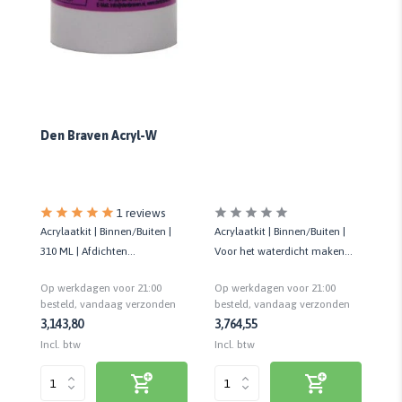
Den Braven Acryl-W
1 reviews
Acrylaatkit | Binnen/Buiten |
Acrylaatkit | Binnen/Buiten |
Ac
310 ML | Afdichten
Voor het waterdicht maken
Di
aansluitvoegen |
van voegen en scheuren | 310
cr
Op werkdagen voor 21:00
Op werkdagen voor 21:00
Op
Regenbestendig
ML
n
besteld, vandaag verzonden
besteld, vandaag verzonden
be
3,14
3,80
3,76
4,55
7,
Incl. btw
Incl. btw
Inc