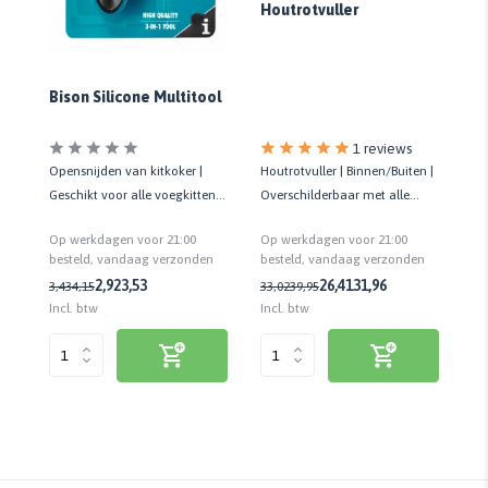
Houtrotvuller
R
Bison Silicone Multitool
1 reviews
t
Houtrotvuller | Binnen/Buiten |
Re
Opensnijden van kitkoker |
Overschilderbaar met alle
aa
Geschikt voor alle voegkitten |
soorten verf | IJzersterk
rep
Afwerken / verwijderen kit
Op werkdagen voor 21:00
Op
Op werkdagen voor 21:00
cm
n
besteld, vandaag verzonden
be
besteld, vandaag verzonden
1,
26,41
31,96
2,92
3,53
33,02
39,95
3,43
4,15
Incl. btw
Inc
Incl. btw