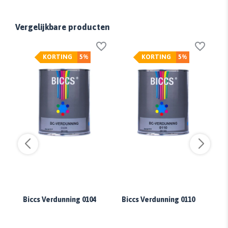
Vergelijkbare producten
KORTING
5%
KORTING
5%
er
Biccs Verdunning 0104
Biccs Verdunning 0110
Bi