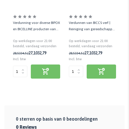
Verdunnen van BICCS verf |
Ve
en
Verdunning voor diverse BIPOX
Reiniging van gereedschappen
QD
eit
en BICELLINE producten van
| 1 LTR
BI
BICCS | 1 LTR
Op werkdagen voor 21:00
Op werkdagen voor 21:00
besteld, vandaag verzonden
n
besteld, vandaag verzonden
27,10
32,79
27,10
32,79
28,53
34,52
23
28,53
34,52
Incl. btw
Inc
Incl. btw
0
sterren op basis van
0
beoordelingen
0
Reviews