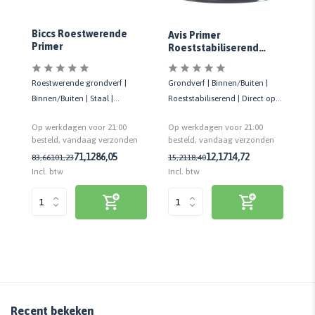
Si
Biccs Roestwerende
Avis Primer
Gl
Primer
Roeststabiliserend
Beige
Roestwerende grondverf |
Ti
Grondverf | Binnen/Buiten |
 op
Binnen/Buiten | Staal |
Ho
Roeststabiliserend | Direct op
Weerbestendig | Licht grijs | 2,5
ja
roest aan te brengen
Op werkdagen voor 21:00
Op
Op werkdagen voor 21:00
LTR
n
besteld, vandaag verzonden
be
besteld, vandaag verzonden
71,12
86,05
12,17
14,72
83,66
101,23
10
15,21
18,40
Incl. btw
Inc
Incl. btw
Recent bekeken