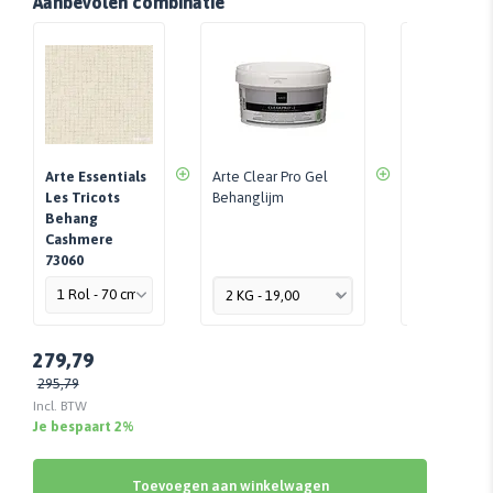
Aanbevolen combinatie
Arte Essentials
Arte Clear Pro Gel
Perfax Roll-
Les Tricots
Behanglijm
Behang
Per Stuk - 
Cashmere
73060
279,79
295,79
Incl. BTW
Je bespaart 2%
Toevoegen aan winkelwagen