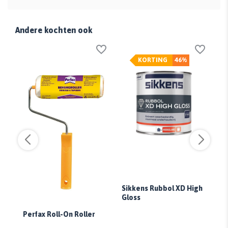
Andere kochten ook
KORTING
46%
Sikkens Rubbol XD High
Si
Gloss
Gl
Perfax Roll-On Roller