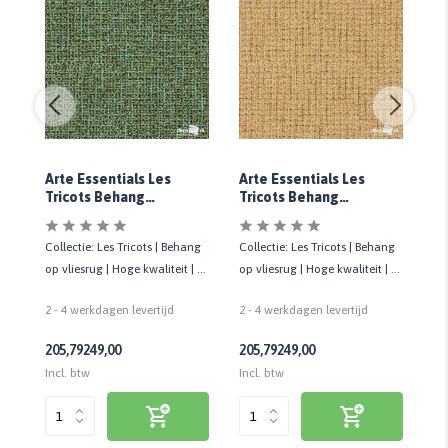
Arte Essentials Les
Arte Essentials Les
Ar
Tricots Behang
Tricots Behang
Tr
Cashmere 73064
Cashmere 73061
Ca
ng
Collectie: Les Tricots | Behang
Collectie: Les Tricots | Behang
Co
 1
op vliesrug | Hoge kwaliteit | 1
op vliesrug | Hoge kwaliteit | 1
op 
Rol - 70 cm x 8,5 mtr
Rol - 70 cm x 8,5 mtr
Ro
2 - 4 werkdagen levertijd
2 - 4 werkdagen levertijd
2 
205,79
249,00
205,79
249,00
20
Incl. btw
Incl. btw
Inc