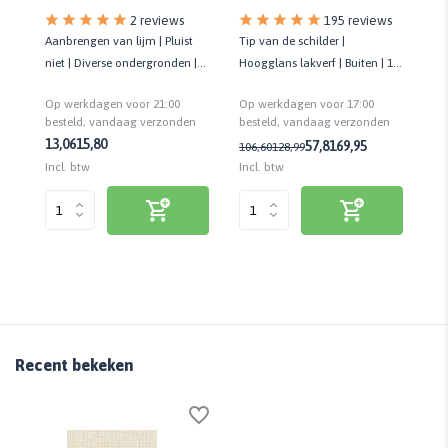
195 reviews
2 reviews
Tip van de schilder |
Aanbrengen van lijm | Pluist
Ti
 op
Hoogglans lakverf | Buiten | 10
niet | Diverse ondergronden |
lak
jaar onderhoudsvrij | Biobased
Roller incl. beugel | 18 cm
on
Op werkdagen voor 17:00
Op werkdagen voor 21:00
Op
n
besteld, vandaag verzonden
besteld, vandaag verzonden
be
13,06
15,80
57,81
69,95
106,60
128,99
10
Incl. btw
Incl. btw
Inc
Recent bekeken