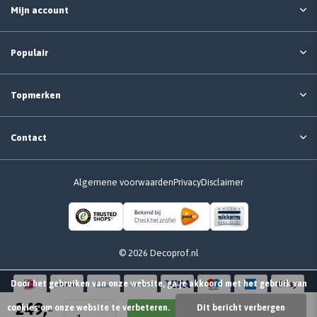
Mijn account
Populair
Topmerken
Contact
Algemene voorwaarden
Privacy
Disclaimer
© 2026 Decoprof.nl
Door het gebruiken van onze website, ga je akkoord met het gebruik van
249,-
cookies om onze website te verbeteren.
Dit bericht verbergen