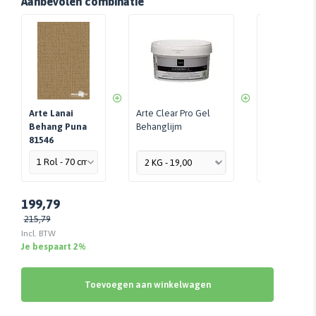
Aanbevolen combinatie
Arte Lanai
Arte Clear Pro Gel
Perfax Roll-
Behang Puna
Behanglijm
Per Stuk - 
81546
199,79
215,79
Incl. BTW
Je bespaart 2%
Toevoegen aan winkelwagen