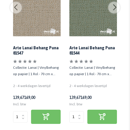
na
Arte Lanai Behang Puna
Arte Lanai Behang Puna
Ar
81547
81544
81
ng
Collectie: Lanai | Vinylbehang
Collectie: Lanai | Vinylbehang
Co
op papier | 1 Rol - 70 cm x
op papier | 1 Rol - 70 cm x
op
10,05 mtr
10,05 mtr
10
2 - 4 werkdagen levertijd
2 - 4 werkdagen levertijd
2 
139,67
169,00
139,67
169,00
13
Incl. btw
Incl. btw
Inc