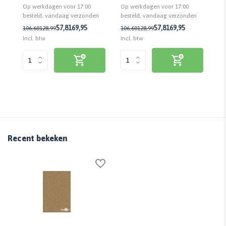
Op werkdagen voor 17:00
Op werkdagen voor 17:00
Op
besteld, vandaag verzonden
n
besteld, vandaag verzonden
be
57,81
69,95
57,81
69,95
106,60
128,99
106,60
128,99
43
Incl. btw
Incl. btw
Inc
Recent bekeken