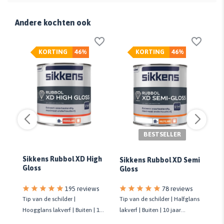
Andere kochten ook
KORTING
46%
KORTING
46%
BESTSELLER
Sikkens Rubbol XD High
Si
Sikkens Rubbol XD Semi
s
Gloss
Ex
Gloss
78 reviews
s
195 reviews
Tip van de schilder | Halfglans
Tip van de schilder |
Gro
lakverf | Buiten | 10 jaar
10
Hoogglans lakverf | Buiten | 10
pr
onderhoudsvrij | Biobased
jaar onderhoudsvrij | Biobased
la