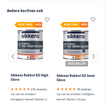
Andere kochten ook
KORTING
46%
KORTING
46%
BESTSELLER
Sikkens Rubbol XD High
Si
Sikkens Rubbol XD Semi
s
Gloss
Ex
Gloss
78 reviews
s
195 reviews
Tip van de schilder | Halfglans
Tip van de schilder |
Gro
lakverf | Buiten | 10 jaar
10
Hoogglans lakverf | Buiten | 10
pr
onderhoudsvrij | Biobased
jaar onderhoudsvrij | Biobased
la