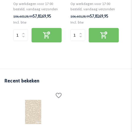
Op werkdagen voor 17:00
Op werkdagen voor 17:00
Op
besteld, vandaag verzonden
n
besteld, vandaag verzonden
be
57,81
69,95
57,81
69,95
106,60
128,99
106,60
128,99
43
Incl. btw
Incl. btw
Inc
Recent bekeken