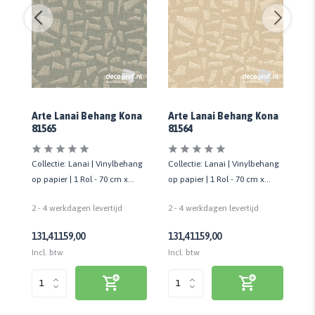
i
Arte Lanai Behang Kona
Arte Lanai Behang Kona
Ar
81565
81564
81
ng
Collectie: Lanai | Vinylbehang
Collectie: Lanai | Vinylbehang
Co
op papier | 1 Rol - 70 cm x
op papier | 1 Rol - 70 cm x
op
10,05 mtr
10,05 mtr
10
2 - 4 werkdagen levertijd
2 - 4 werkdagen levertijd
2 
131,41
159,00
131,41
159,00
13
Incl. btw
Incl. btw
Inc