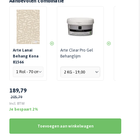
Aanbevolen combinatie
Arte Lanai
Arte Clear Pro Gel
Perfax Roll-
Behang Kona
Behanglijm
Per Stuk - 
81566
189,79
205,79
Incl. BTW
Je bespaart 2%
Toevoegen aan winkelwagen