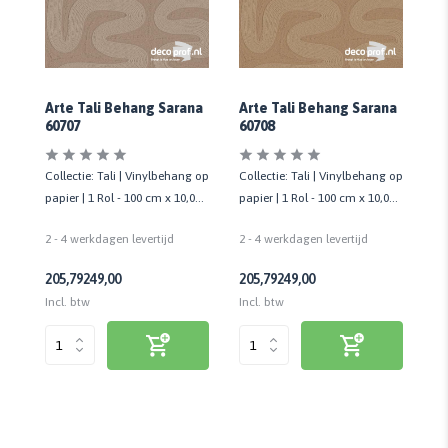
na
Arte Tali Behang Sarana
Arte Tali Behang Sarana
Ar
60707
60708
60
 op
Collectie: Tali | Vinylbehang op
Collectie: Tali | Vinylbehang op
Co
05
papier | 1 Rol - 100 cm x 10,05
papier | 1 Rol - 100 cm x 10,05
pa
mtr
mtr
mt
2 - 4 werkdagen levertijd
2 - 4 werkdagen levertijd
2 
205,79
249,00
205,79
249,00
20
Incl. btw
Incl. btw
Inc