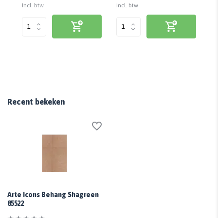
Incl. btw
Incl. btw
Inc
Recent bekeken
Arte Icons Behang Shagreen
85522