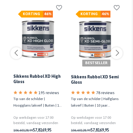
KORTING
46%
KORTING
46%
BESTSELLER
Sikkens Rubbol XD High
Sikkens Rubbol XD Semi
An
Gloss
Gloss
s
78 reviews
195 reviews
erf
Tip van de schilder | Halfglans
Tip van de schilder |
Ge
lakverf | Buiten | 10 jaar
Hoogglans lakverf | Buiten | 10
lak
onderhoudsvrij | Biobased
jaar onderhoudsvrij | Biobased
Gl
Op werkdagen voor 17:00
Op werkdagen voor 17:00
Op
re
n
besteld, vandaag verzonden
besteld, vandaag verzonden
be
2,
57,81
69,95
57,81
69,95
106,60
128,99
106,60
128,99