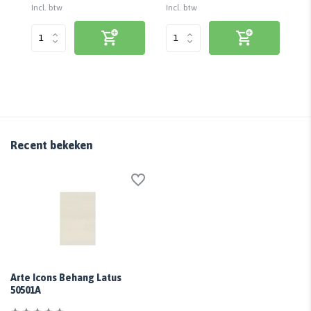
Incl. btw
Incl. btw
Inc
Recent bekeken
Arte Icons Behang Latus
50501A