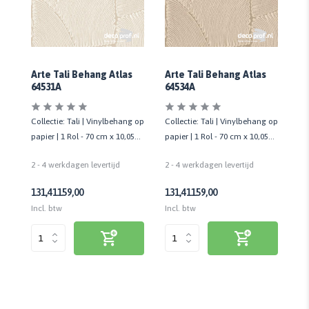
na
Arte Tali Behang Atlas
Arte Tali Behang Atlas
Ar
64531A
64534A
60
 op
Collectie: Tali | Vinylbehang op
Collectie: Tali | Vinylbehang op
Co
05
papier | 1 Rol - 70 cm x 10,05
papier | 1 Rol - 70 cm x 10,05
pa
mtr
mtr
mt
2 - 4 werkdagen levertijd
2 - 4 werkdagen levertijd
2 
131,41
159,00
131,41
159,00
20
Incl. btw
Incl. btw
Inc