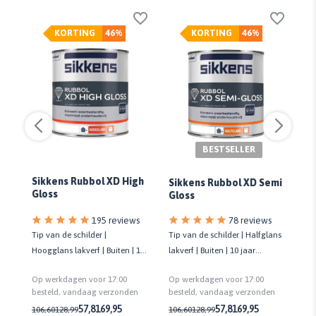
KORTING
46%
KORTING
46%
BESTSELLER
Sikkens Rubbol XD High
Si
Sikkens Rubbol XD Semi
Gloss
Ex
Gloss
78 reviews
195 reviews
Tip van de schilder | Halfglans
Tip van de schilder |
Gro
lakverf | Buiten | 10 jaar
kt
Hoogglans lakverf | Buiten | 10
pr
onderhoudsvrij | Biobased
jaar onderhoudsvrij | Biobased
la
Op werkdagen voor 17:00
Op werkdagen voor 17:00
Op
besteld, vandaag verzonden
n
besteld, vandaag verzonden
be
57,81
69,95
57,81
69,95
106,60
128,99
106,60
128,99
43