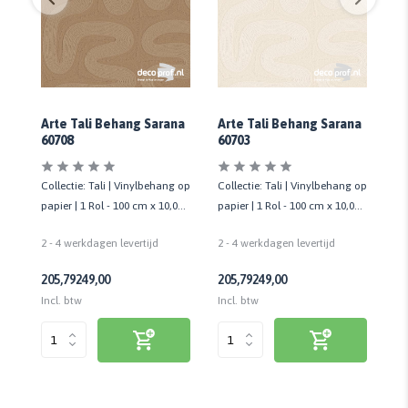
na
Arte Tali Behang Sarana
Arte Tali Behang Sarana
Ar
60708
60703
60
 op
Collectie: Tali | Vinylbehang op
Collectie: Tali | Vinylbehang op
Co
05
papier | 1 Rol - 100 cm x 10,05
papier | 1 Rol - 100 cm x 10,05
pa
mtr
mtr
mt
2 - 4 werkdagen levertijd
2 - 4 werkdagen levertijd
2 
205,79
249,00
205,79
249,00
20
Incl. btw
Incl. btw
Inc