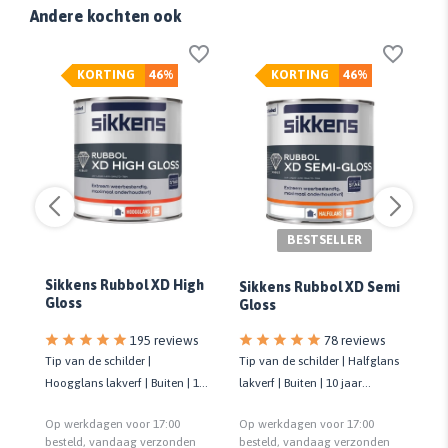
Andere kochten ook
KORTING
46%
KORTING
46%
BESTSELLER
Sikkens Rubbol XD High
Sikkens Rubbol XD Semi
An
Gloss
Gloss
78 reviews
195 reviews
Tip van de schilder | Halfglans
Tip van de schilder |
Ge
lakverf | Buiten | 10 jaar
Hoogglans lakverf | Buiten | 10
lak
onderhoudsvrij | Biobased
te
jaar onderhoudsvrij | Biobased
Gl
Op werkdagen voor 17:00
Op werkdagen voor 17:00
Op
re
besteld, vandaag verzonden
n
besteld, vandaag verzonden
be