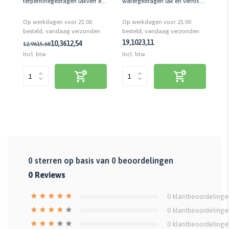
ang
terpentinegedragen lakverf en
watergedragen lak en vernis |
op
.
vernis | Voorkomt
75 ML
ve
Op werkdagen voor 21:00
Op werkdagen voor 21:00
Op
kratervorming en visogen
n
besteld, vandaag verzonden
besteld, vandaag verzonden
be
19,10
23,11
18
10,36
12,54
12,96
15,68
Incl. btw
Incl. btw
Inc
0
sterren op basis van
0
beoordelingen
0
Reviews
0
klantbeoordelinge
0
klantbeoordelinge
0
klantbeoordelinge